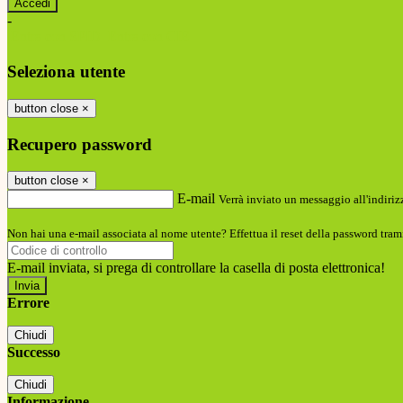
-
Entra con SPID
Entra con CIE
Seleziona utente
button close
×
Recupero password
button close
×
E-mail
Verrà inviato un messaggio all'indirizz
Non hai una e-mail associata al nome utente? Effettua il reset della password tram
E-mail inviata, si prega di controllare la casella di posta elettronica!
Errore
Chiudi
Successo
Chiudi
Informazione