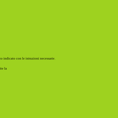
o indicato con le istruzioni necessarie.
ite la
Login Spaggiari