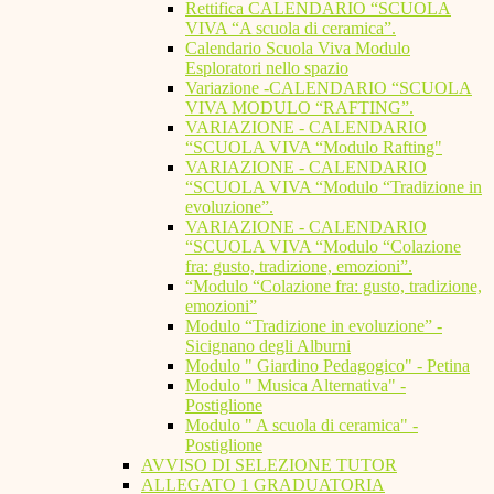
Rettifica CALENDARIO “SCUOLA
VIVA “A scuola di ceramica”.
Calendario Scuola Viva Modulo
Esploratori nello spazio
Variazione -CALENDARIO “SCUOLA
VIVA MODULO “RAFTING”.
VARIAZIONE - CALENDARIO
“SCUOLA VIVA “Modulo Rafting"
VARIAZIONE - CALENDARIO
“SCUOLA VIVA “Modulo “Tradizione in
evoluzione”.
VARIAZIONE - CALENDARIO
“SCUOLA VIVA “Modulo “Colazione
fra: gusto, tradizione, emozioni”.
“Modulo “Colazione fra: gusto, tradizione,
emozioni”
Modulo “Tradizione in evoluzione” -
Sicignano degli Alburni
Modulo " Giardino Pedagogico" - Petina
Modulo " Musica Alternativa" -
Postiglione
Modulo " A scuola di ceramica" -
Postiglione
AVVISO DI SELEZIONE TUTOR
ALLEGATO 1 GRADUATORIA