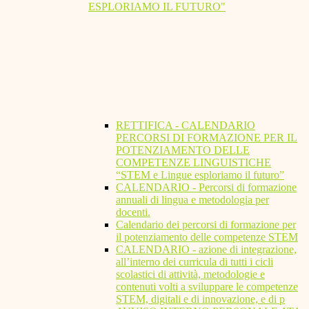
ESPLORIAMO IL FUTURO"
RETTIFICA - CALENDARIO
PERCORSI DI FORMAZIONE PER IL
POTENZIAMENTO DELLE
COMPETENZE LINGUISTICHE
“STEM e Lingue esploriamo il futuro”
CALENDARIO - Percorsi di formazione
annuali di lingua e metodologia per
docenti.
Calendario dei percorsi di formazione per
il potenziamento delle competenze STEM
CALENDARIO - azione di integrazione,
all’interno dei curricula di tutti i cicli
scolastici di attività, metodologie e
contenuti volti a sviluppare le competenze
STEM, digitali e di innovazione, e di p