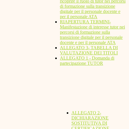
ricoprire il ruolo di tutor nei percorsi
di formazione sulla transizione
digitale per il personale docente e
per il personale ATA
RIAPERTURA TERMINI-
Manifestazione di interesse tutor nei
percorsi di formazione sulla
transizione digitale per il personale
docente e per il personale ATA
ALLEGATO 3- TABELLA DI
VALUTAZIONE DEI TITOLI
ALLEGATO 1 - Domanda di
partecipazione TUTOR
ALLEGATO 2-
DICHIARAZIONE
SOSTITUTIVA DI
CERTIFICAZIONE