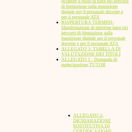
ricoprire il ruolo di tutor nei percorsi
di formazione sulla transizione
digitale per il personale docente e
per il personale ATA
RIAPERTURA TERMINI-
Manifestazione di interesse tutor nei
percorsi di formazione sulla
transizione digitale per il personale
docente e per il personale ATA
ALLEGATO 3- TABELLA DI
VALUTAZIONE DEI TITOLI
ALLEGATO 1 - Domanda di
partecipazione TUTOR
ALLEGATO 2-
DICHIARAZIONE
SOSTITUTIVA DI
CERTIFICAZIONE