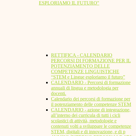
ESPLORIAMO IL FUTURO"
RETTIFICA - CALENDARIO
PERCORSI DI FORMAZIONE PER IL
POTENZIAMENTO DELLE
COMPETENZE LINGUISTICHE
“STEM e Lingue esploriamo il futuro”
CALENDARIO - Percorsi di formazione
annuali di lingua e metodologia per
docenti.
Calendario dei percorsi di formazione per
il potenziamento delle competenze STEM
CALENDARIO - azione di integrazione,
all’interno dei curricula di tutti i cicli
scolastici di attività, metodologie e
contenuti volti a sviluppare le competenze
STEM, digitali e di innovazione, e di p