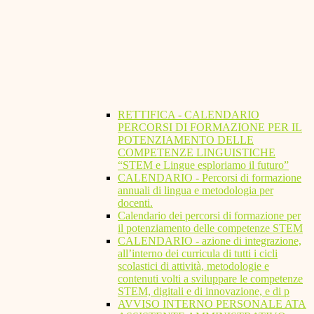
RETTIFICA - CALENDARIO
PERCORSI DI FORMAZIONE PER IL
POTENZIAMENTO DELLE
COMPETENZE LINGUISTICHE
“STEM e Lingue esploriamo il futuro”
CALENDARIO - Percorsi di formazione
annuali di lingua e metodologia per
docenti.
Calendario dei percorsi di formazione per
il potenziamento delle competenze STEM
CALENDARIO - azione di integrazione,
all’interno dei curricula di tutti i cicli
scolastici di attività, metodologie e
contenuti volti a sviluppare le competenze
STEM, digitali e di innovazione, e di p
AVVISO INTERNO PERSONALE ATA