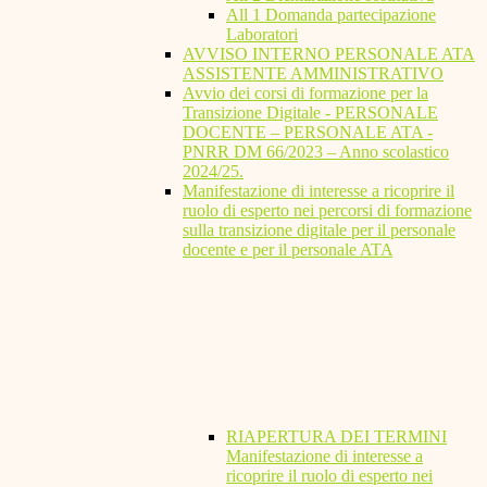
All 1 Domanda partecipazione
Laboratori
AVVISO INTERNO PERSONALE ATA
ASSISTENTE AMMINISTRATIVO
Avvio dei corsi di formazione per la
Transizione Digitale - PERSONALE
DOCENTE – PERSONALE ATA -
PNRR DM 66/2023 – Anno scolastico
2024/25.
Manifestazione di interesse a ricoprire il
ruolo di esperto nei percorsi di formazione
sulla transizione digitale per il personale
docente e per il personale ATA
RIAPERTURA DEI TERMINI
Manifestazione di interesse a
ricoprire il ruolo di esperto nei