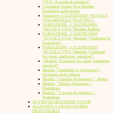
VIVA “A scuola di ceramica”.
Calendario Scuola Viva Modulo
Esploratori nello spazio
Variazione -CALENDARIO “SCUOLA
VIVA MODULO “RAFTING”.
VARIAZIONE - CALENDARIO
“SCUOLA VIVA “Modulo Rafting"
VARIAZIONE - CALENDARIO
“SCUOLA VIVA “Modulo “Tradizione in
evoluzione”.
VARIAZIONE - CALENDARIO
“SCUOLA VIVA “Modulo “Colazione
fra: gusto, tradizione, emozioni”.
“Modulo “Colazione fra: gusto, tradizione,
emozioni”
Modulo “Tradizione in evoluzione” -
Sicignano degli Alburni
Modulo " Giardino Pedagogico" - Petina
Modulo " Musica Alternativa" -
Postiglione
Modulo " A scuola di ceramica" -
Postiglione
AVVISO DI SELEZIONE TUTOR
ALLEGATO 1 GRADUATORIA
PROVVISORIA