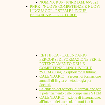
NOMINA RUP - PNRR D.M. 66/2023
PNRR - 'NUOVE COMPETENZE E NUOVI
LINGUAGGI' - " STEM E LINGUE:
ESPLORIAMO IL FUTURO"
RETTIFICA - CALENDARIO
PERCORSI DI FORMAZIONE PER IL
POTENZIAMENTO DELLE
COMPETENZE LINGUISTICHE
“STEM e Lingue esploriamo il futuro”
CALENDARIO - Percorsi di formazione
annuali di lingua e metodologia per
docenti.
Calendario dei percorsi di formazione per
il potenziamento delle competenze STEM
CALENDARIO - azione di integrazione,
all’interno dei curricula di tutti i cicli