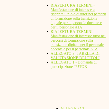
RIAPERTURA TERMINI -
Manifestazione di interesse a
ricoprire il ruolo di tutor nei percorsi
di formazione sulla transizione
digitale per il personale docente e
per il personale ATA
RIAPERTURA TERMINI-
Manifestazione di interesse tutor nei
percorsi di formazione sulla
transizione digitale per il personale
docente e per il personale ATA
ALLEGATO 3- TABELLA DI
VALUTAZIONE DEI TITOLI
ALLEGATO 1 - Domanda di
partecipazione TUTOR
ALLEGATO 2-