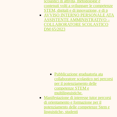
scolastici di attività, metodologie e
contenuti volti a sviluppare le competenze
STEM, digitali e di innovazione, e di p
AVVISO INTERNO PERSONALE ATA
ASSISTENTE AMMINISTRATIVO –
COLLABORATORE SCOLASTICO
DM 65/2023
Pubblicazione graduatoria ata
collaboratore scolastico nei percorsi
per il potenziamento delle
competenze STEM e
multilinguistiche.
Manifestazione di interesse tutor percorsi
di orientamento e formazione per il
potenziamento delle competenze Stem e
linguistiche- studenti