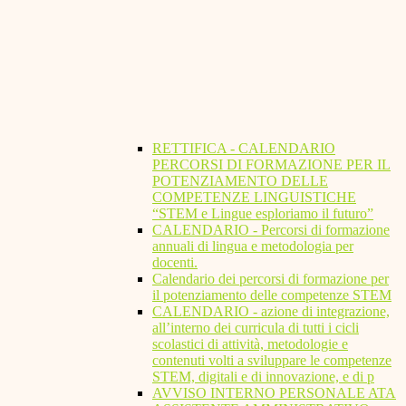
RETTIFICA - CALENDARIO
PERCORSI DI FORMAZIONE PER IL
POTENZIAMENTO DELLE
COMPETENZE LINGUISTICHE
“STEM e Lingue esploriamo il futuro”
CALENDARIO - Percorsi di formazione
annuali di lingua e metodologia per
docenti.
Calendario dei percorsi di formazione per
il potenziamento delle competenze STEM
CALENDARIO - azione di integrazione,
all’interno dei curricula di tutti i cicli
scolastici di attività, metodologie e
contenuti volti a sviluppare le competenze
STEM, digitali e di innovazione, e di p
AVVISO INTERNO PERSONALE ATA