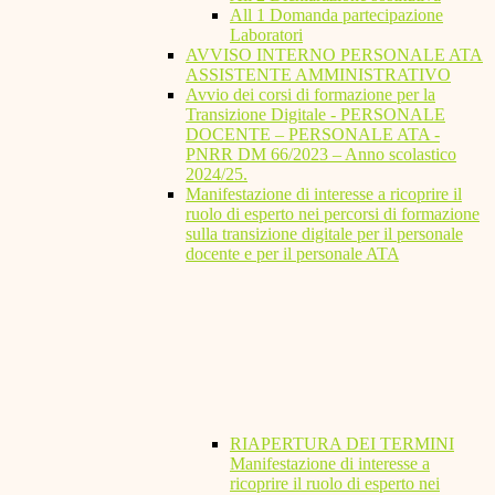
All 1 Domanda partecipazione
Laboratori
AVVISO INTERNO PERSONALE ATA
ASSISTENTE AMMINISTRATIVO
Avvio dei corsi di formazione per la
Transizione Digitale - PERSONALE
DOCENTE – PERSONALE ATA -
PNRR DM 66/2023 – Anno scolastico
2024/25.
Manifestazione di interesse a ricoprire il
ruolo di esperto nei percorsi di formazione
sulla transizione digitale per il personale
docente e per il personale ATA
RIAPERTURA DEI TERMINI
Manifestazione di interesse a
ricoprire il ruolo di esperto nei