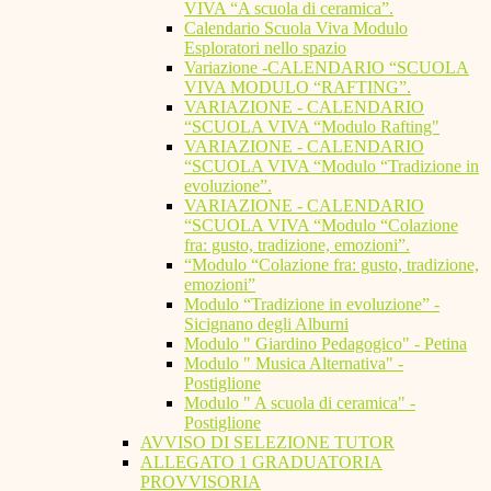
VIVA “A scuola di ceramica”.
Calendario Scuola Viva Modulo
Esploratori nello spazio
Variazione -CALENDARIO “SCUOLA
VIVA MODULO “RAFTING”.
VARIAZIONE - CALENDARIO
“SCUOLA VIVA “Modulo Rafting"
VARIAZIONE - CALENDARIO
“SCUOLA VIVA “Modulo “Tradizione in
evoluzione”.
VARIAZIONE - CALENDARIO
“SCUOLA VIVA “Modulo “Colazione
fra: gusto, tradizione, emozioni”.
“Modulo “Colazione fra: gusto, tradizione,
emozioni”
Modulo “Tradizione in evoluzione” -
Sicignano degli Alburni
Modulo " Giardino Pedagogico" - Petina
Modulo " Musica Alternativa" -
Postiglione
Modulo " A scuola di ceramica" -
Postiglione
AVVISO DI SELEZIONE TUTOR
ALLEGATO 1 GRADUATORIA
PROVVISORIA