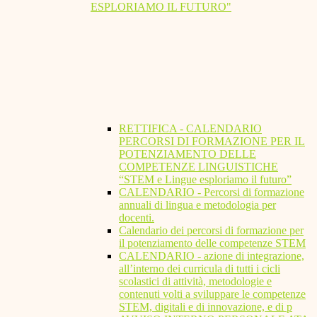
ESPLORIAMO IL FUTURO"
RETTIFICA - CALENDARIO
PERCORSI DI FORMAZIONE PER IL
POTENZIAMENTO DELLE
COMPETENZE LINGUISTICHE
“STEM e Lingue esploriamo il futuro”
CALENDARIO - Percorsi di formazione
annuali di lingua e metodologia per
docenti.
Calendario dei percorsi di formazione per
il potenziamento delle competenze STEM
CALENDARIO - azione di integrazione,
all’interno dei curricula di tutti i cicli
scolastici di attività, metodologie e
contenuti volti a sviluppare le competenze
STEM, digitali e di innovazione, e di p