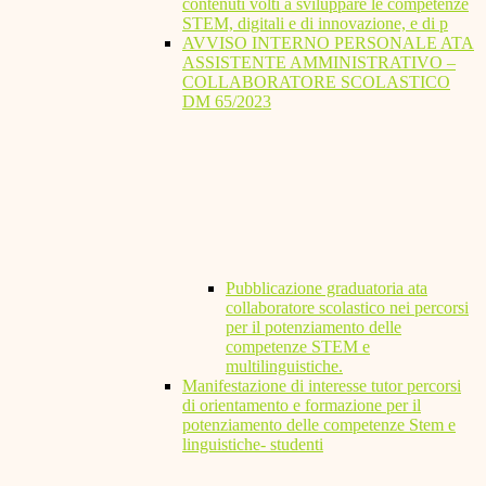
contenuti volti a sviluppare le competenze
STEM, digitali e di innovazione, e di p
AVVISO INTERNO PERSONALE ATA
ASSISTENTE AMMINISTRATIVO –
COLLABORATORE SCOLASTICO
DM 65/2023
Pubblicazione graduatoria ata
collaboratore scolastico nei percorsi
per il potenziamento delle
competenze STEM e
multilinguistiche.
Manifestazione di interesse tutor percorsi
di orientamento e formazione per il
potenziamento delle competenze Stem e
linguistiche- studenti