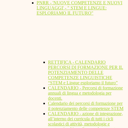
PNRR - 'NUOVE COMPETENZE E NUOVI
LINGUAGGI' - " STEM E LINGUE:
ESPLORIAMO IL FUTURO"
RETTIFICA - CALENDARIO
PERCORSI DI FORMAZIONE PER IL
POTENZIAMENTO DELLE
COMPETENZE LINGUISTICHE
“STEM e Lingue esploriamo il futuro”
CALENDARIO - Percorsi di formazione
annuali di lingua e metodologia per
docenti.
Calendario dei percorsi di formazione per
il potenziamento delle competenze STEM
CALENDARIO - azione di integrazione,
all’interno dei curricula di tutti i cicli
scolastici di attività, metodologie e