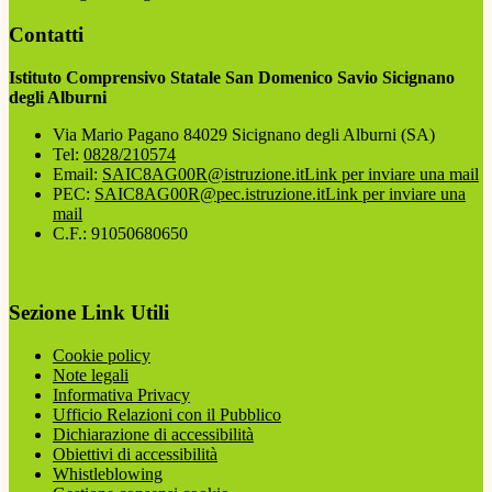
Contatti
Istituto Comprensivo Statale San Domenico Savio Sicignano
degli Alburni
Via Mario Pagano 84029 Sicignano degli Alburni (SA)
Tel:
0828/210574
Email:
SAIC8AG00R@istruzione.it
Link per inviare una mail
PEC:
SAIC8AG00R@pec.istruzione.it
Link per inviare una
mail
C.F.: 91050680650
Sezione Link Utili
Cookie policy
Note legali
Informativa Privacy
Ufficio Relazioni con il Pubblico
Dichiarazione di accessibilità
Obiettivi di accessibilità
Whistleblowing