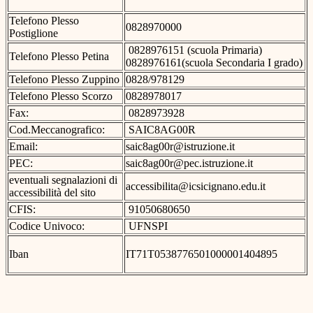
Telefono Plesso
0828970000
Postiglione
0828976151 (scuola Primaria)
Telefono Plesso Petina
0828976161(scuola Secondaria I grado)
Telefono Plesso Zuppino
0828/978129
Telefono Plesso Scorzo
0828978017
Fax:
0828973928
Cod.Meccanografico:
SAIC8AG00R
Email:
saic8ag00r@istruzione.it
PEC:
saic8ag00r@pec.istruzione.it
eventuali segnalazioni di
accessibilita@icsicignano.edu.it
accessibilità del sito
CFIS:
91050680650
Codice Univoco:
UFNSPI
Iban
IT71T0538776501000001404895