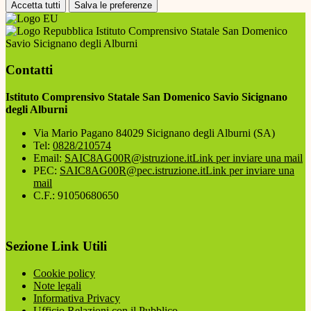
Accetta tutti
Salva le preferenze
Istituto Comprensivo Statale San Domenico
Savio Sicignano degli Alburni
Contatti
Istituto Comprensivo Statale San Domenico Savio Sicignano
degli Alburni
Via Mario Pagano 84029 Sicignano degli Alburni (SA)
Tel:
0828/210574
Email:
SAIC8AG00R@istruzione.it
Link per inviare una mail
PEC:
SAIC8AG00R@pec.istruzione.it
Link per inviare una
mail
C.F.: 91050680650
Sezione Link Utili
Cookie policy
Note legali
Informativa Privacy
Ufficio Relazioni con il Pubblico