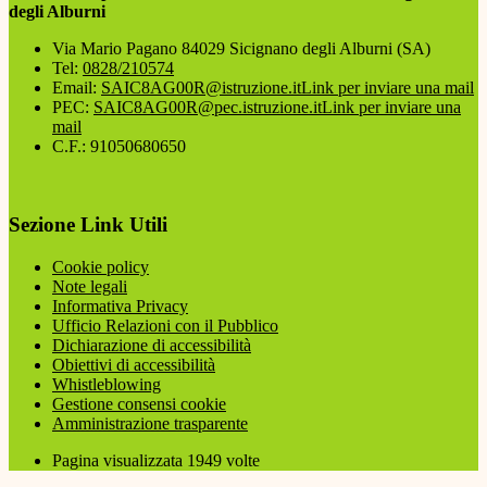
degli Alburni
Via Mario Pagano 84029 Sicignano degli Alburni (SA)
Tel:
0828/210574
Email:
SAIC8AG00R@istruzione.it
Link per inviare una mail
PEC:
SAIC8AG00R@pec.istruzione.it
Link per inviare una
mail
C.F.: 91050680650
Sezione Link Utili
Cookie policy
Note legali
Informativa Privacy
Ufficio Relazioni con il Pubblico
Dichiarazione di accessibilità
Obiettivi di accessibilità
Whistleblowing
Gestione consensi cookie
Amministrazione trasparente
Pagina visualizzata
1949
volte