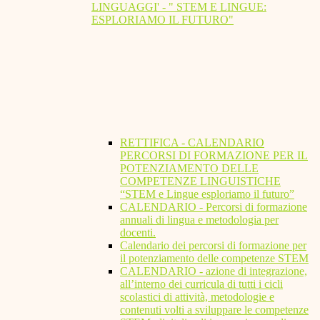
LINGUAGGI' - " STEM E LINGUE:
ESPLORIAMO IL FUTURO"
RETTIFICA - CALENDARIO
PERCORSI DI FORMAZIONE PER IL
POTENZIAMENTO DELLE
COMPETENZE LINGUISTICHE
“STEM e Lingue esploriamo il futuro”
CALENDARIO - Percorsi di formazione
annuali di lingua e metodologia per
docenti.
Calendario dei percorsi di formazione per
il potenziamento delle competenze STEM
CALENDARIO - azione di integrazione,
all’interno dei curricula di tutti i cicli
scolastici di attività, metodologie e
contenuti volti a sviluppare le competenze