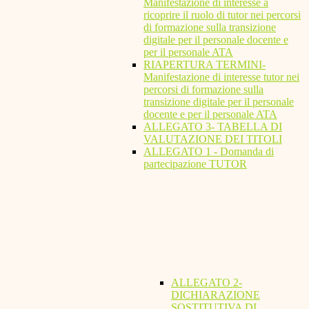
Manifestazione di interesse a
ricoprire il ruolo di tutor nei percorsi
di formazione sulla transizione
digitale per il personale docente e
per il personale ATA
RIAPERTURA TERMINI-
Manifestazione di interesse tutor nei
percorsi di formazione sulla
transizione digitale per il personale
docente e per il personale ATA
ALLEGATO 3- TABELLA DI
VALUTAZIONE DEI TITOLI
ALLEGATO 1 - Domanda di
partecipazione TUTOR
ALLEGATO 2-
DICHIARAZIONE
SOSTITUTIVA DI