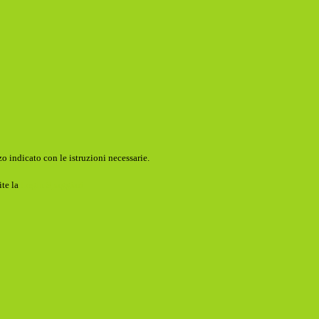
o indicato con le istruzioni necessarie.
ite la
Login Spaggiari