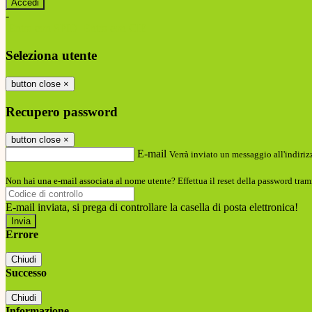
-
Entra con SPID
Entra con CIE
Seleziona utente
button close
×
Recupero password
button close
×
E-mail
Verrà inviato un messaggio all'indirizz
Non hai una e-mail associata al nome utente? Effettua il reset della password tram
E-mail inviata, si prega di controllare la casella di posta elettronica!
Errore
Chiudi
Successo
Chiudi
Informazione