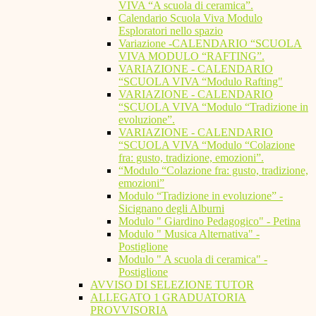
VIVA “A scuola di ceramica”.
Calendario Scuola Viva Modulo
Esploratori nello spazio
Variazione -CALENDARIO “SCUOLA
VIVA MODULO “RAFTING”.
VARIAZIONE - CALENDARIO
“SCUOLA VIVA “Modulo Rafting"
VARIAZIONE - CALENDARIO
“SCUOLA VIVA “Modulo “Tradizione in
evoluzione”.
VARIAZIONE - CALENDARIO
“SCUOLA VIVA “Modulo “Colazione
fra: gusto, tradizione, emozioni”.
“Modulo “Colazione fra: gusto, tradizione,
emozioni”
Modulo “Tradizione in evoluzione” -
Sicignano degli Alburni
Modulo " Giardino Pedagogico" - Petina
Modulo " Musica Alternativa" -
Postiglione
Modulo " A scuola di ceramica" -
Postiglione
AVVISO DI SELEZIONE TUTOR
ALLEGATO 1 GRADUATORIA
PROVVISORIA