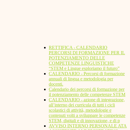
RETTIFICA - CALENDARIO
PERCORSI DI FORMAZIONE PER IL
POTENZIAMENTO DELLE
COMPETENZE LINGUISTICHE
“STEM e Lingue esploriamo il futuro”
CALENDARIO - Percorsi di formazione
annuali di lingua e metodologia per
docenti.
Calendario dei percorsi di formazione per
il potenziamento delle competenze STEM
CALENDARIO - azione di integrazione,
all’interno dei curricula di tutti i cicli
scolastici di attività, metodologie e
contenuti volti a sviluppare le competenze
STEM, digitali e di innovazione, e di p
AVVISO INTERNO PERSONALE ATA