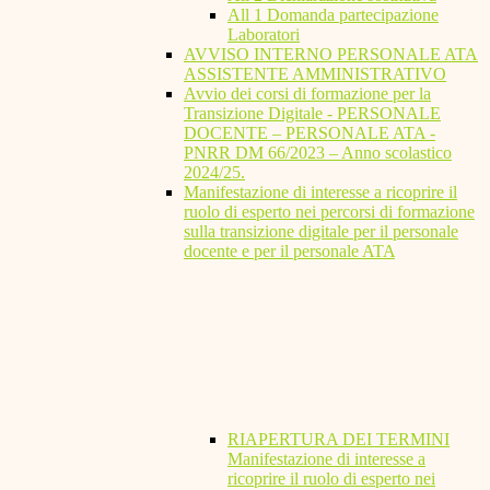
All 1 Domanda partecipazione
Laboratori
AVVISO INTERNO PERSONALE ATA
ASSISTENTE AMMINISTRATIVO
Avvio dei corsi di formazione per la
Transizione Digitale - PERSONALE
DOCENTE – PERSONALE ATA -
PNRR DM 66/2023 – Anno scolastico
2024/25.
Manifestazione di interesse a ricoprire il
ruolo di esperto nei percorsi di formazione
sulla transizione digitale per il personale
docente e per il personale ATA
RIAPERTURA DEI TERMINI
Manifestazione di interesse a
ricoprire il ruolo di esperto nei