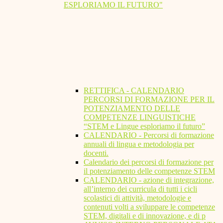
ESPLORIAMO IL FUTURO"
RETTIFICA - CALENDARIO
PERCORSI DI FORMAZIONE PER IL
POTENZIAMENTO DELLE
COMPETENZE LINGUISTICHE
“STEM e Lingue esploriamo il futuro”
CALENDARIO - Percorsi di formazione
annuali di lingua e metodologia per
docenti.
Calendario dei percorsi di formazione per
il potenziamento delle competenze STEM
CALENDARIO - azione di integrazione,
all’interno dei curricula di tutti i cicli
scolastici di attività, metodologie e
contenuti volti a sviluppare le competenze
STEM, digitali e di innovazione, e di p