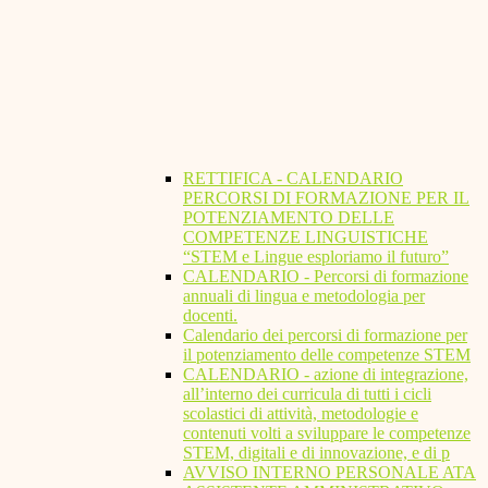
RETTIFICA - CALENDARIO
PERCORSI DI FORMAZIONE PER IL
POTENZIAMENTO DELLE
COMPETENZE LINGUISTICHE
“STEM e Lingue esploriamo il futuro”
CALENDARIO - Percorsi di formazione
annuali di lingua e metodologia per
docenti.
Calendario dei percorsi di formazione per
il potenziamento delle competenze STEM
CALENDARIO - azione di integrazione,
all’interno dei curricula di tutti i cicli
scolastici di attività, metodologie e
contenuti volti a sviluppare le competenze
STEM, digitali e di innovazione, e di p
AVVISO INTERNO PERSONALE ATA