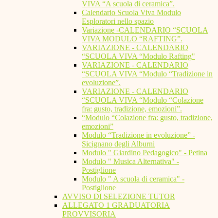
VIVA “A scuola di ceramica”.
Calendario Scuola Viva Modulo
Esploratori nello spazio
Variazione -CALENDARIO “SCUOLA
VIVA MODULO “RAFTING”.
VARIAZIONE - CALENDARIO
“SCUOLA VIVA “Modulo Rafting"
VARIAZIONE - CALENDARIO
“SCUOLA VIVA “Modulo “Tradizione in
evoluzione”.
VARIAZIONE - CALENDARIO
“SCUOLA VIVA “Modulo “Colazione
fra: gusto, tradizione, emozioni”.
“Modulo “Colazione fra: gusto, tradizione,
emozioni”
Modulo “Tradizione in evoluzione” -
Sicignano degli Alburni
Modulo " Giardino Pedagogico" - Petina
Modulo " Musica Alternativa" -
Postiglione
Modulo " A scuola di ceramica" -
Postiglione
AVVISO DI SELEZIONE TUTOR
ALLEGATO 1 GRADUATORIA
PROVVISORIA