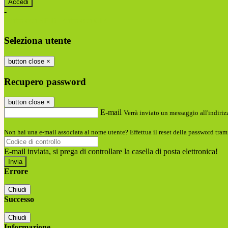
-
Entra con SPID
Entra con CIE
Seleziona utente
button close
×
Recupero password
button close
×
E-mail
Verrà inviato un messaggio all'indirizz
Non hai una e-mail associata al nome utente? Effettua il reset della password tram
E-mail inviata, si prega di controllare la casella di posta elettronica!
Errore
Chiudi
Successo
Chiudi
Informazione