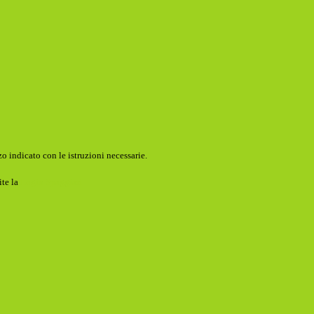
o indicato con le istruzioni necessarie.
ite la
Login Spaggiari