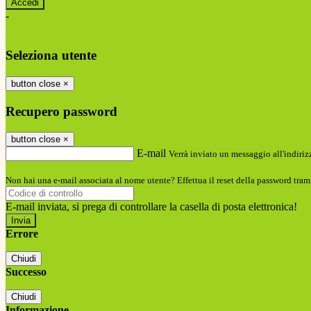
-
Entra con SPID
Entra con CIE
Seleziona utente
button close
×
Recupero password
button close
×
E-mail
Verrà inviato un messaggio all'indirizz
Non hai una e-mail associata al nome utente? Effettua il reset della password tram
E-mail inviata, si prega di controllare la casella di posta elettronica!
Errore
Chiudi
Successo
Chiudi
Informazione