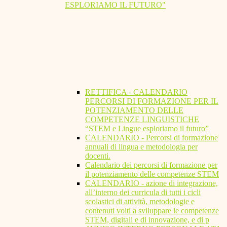
ESPLORIAMO IL FUTURO"
RETTIFICA - CALENDARIO
PERCORSI DI FORMAZIONE PER IL
POTENZIAMENTO DELLE
COMPETENZE LINGUISTICHE
“STEM e Lingue esploriamo il futuro”
CALENDARIO - Percorsi di formazione
annuali di lingua e metodologia per
docenti.
Calendario dei percorsi di formazione per
il potenziamento delle competenze STEM
CALENDARIO - azione di integrazione,
all’interno dei curricula di tutti i cicli
scolastici di attività, metodologie e
contenuti volti a sviluppare le competenze
STEM, digitali e di innovazione, e di p