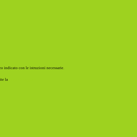
o indicato con le istruzioni necessarie.
ite la
Login Spaggiari