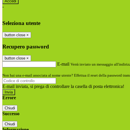
-
Entra con SPID
Entra con CIE
Seleziona utente
button close
×
Recupero password
button close
×
E-mail
Verrà inviato un messaggio all'indirizz
Non hai una e-mail associata al nome utente? Effettua il reset della password tram
E-mail inviata, si prega di controllare la casella di posta elettronica!
Errore
Chiudi
Successo
Chiudi
Informazione