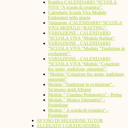
Rettifica CALENDARIO “SCUOLA
VIVA “A scuola di ceramica”.
Calendario Scuola Viva Modulo
Esploratori nello spazio
Variazione -CALENDARIO “SCUOLA
VIVA MODULO “RAFTING”.
VARIAZIONE - CALENDARIO
“SCUOLA VIVA “Modulo Rafting"
VARIAZIONE - CALENDARIO
“SCUOLA VIVA “Modulo “Tradizione in
evoluzione”.
VARIAZIONE - CALENDARIO
“SCUOLA VIVA “Modulo “Colazione
fra: gusto, tradizione, emozioni”.
“Modulo “Colazione fra: gusto, tradizione,
emozioni”
Modulo “Tradizione in evoluzione” -
Sicignano degli Alburni
Modulo " Giardino Pedagogico" - Petina
Modulo " Musica Alternativa" -
Postiglione
Modulo " A scuola di ceramica" -
Postiglione
AVVISO DI SELEZIONE TUTOR
ALLEGATO 1 GRADUATORIA