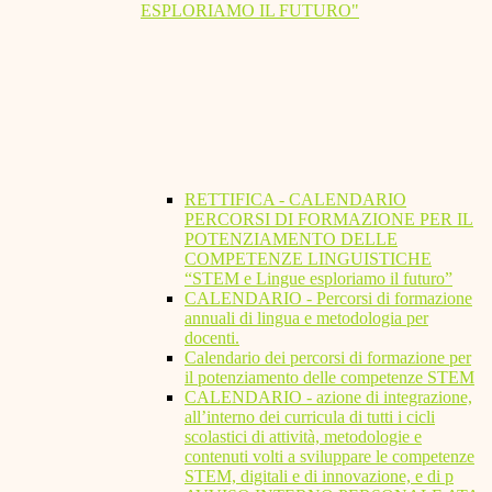
ESPLORIAMO IL FUTURO"
RETTIFICA - CALENDARIO
PERCORSI DI FORMAZIONE PER IL
POTENZIAMENTO DELLE
COMPETENZE LINGUISTICHE
“STEM e Lingue esploriamo il futuro”
CALENDARIO - Percorsi di formazione
annuali di lingua e metodologia per
docenti.
Calendario dei percorsi di formazione per
il potenziamento delle competenze STEM
CALENDARIO - azione di integrazione,
all’interno dei curricula di tutti i cicli
scolastici di attività, metodologie e
contenuti volti a sviluppare le competenze
STEM, digitali e di innovazione, e di p