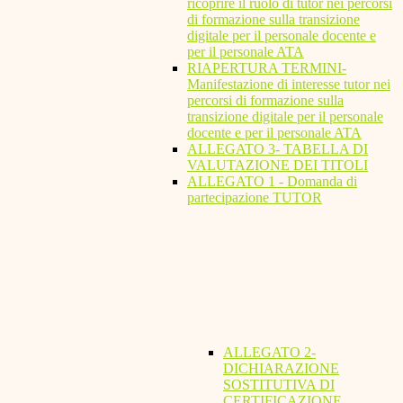
ricoprire il ruolo di tutor nei percorsi
di formazione sulla transizione
digitale per il personale docente e
per il personale ATA
RIAPERTURA TERMINI-
Manifestazione di interesse tutor nei
percorsi di formazione sulla
transizione digitale per il personale
docente e per il personale ATA
ALLEGATO 3- TABELLA DI
VALUTAZIONE DEI TITOLI
ALLEGATO 1 - Domanda di
partecipazione TUTOR
ALLEGATO 2-
DICHIARAZIONE
SOSTITUTIVA DI
CERTIFICAZIONE