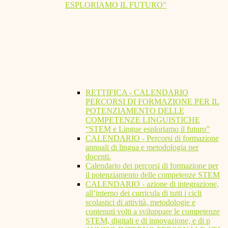
ESPLORIAMO IL FUTURO"
RETTIFICA - CALENDARIO
PERCORSI DI FORMAZIONE PER IL
POTENZIAMENTO DELLE
COMPETENZE LINGUISTICHE
“STEM e Lingue esploriamo il futuro”
CALENDARIO - Percorsi di formazione
annuali di lingua e metodologia per
docenti.
Calendario dei percorsi di formazione per
il potenziamento delle competenze STEM
CALENDARIO - azione di integrazione,
all’interno dei curricula di tutti i cicli
scolastici di attività, metodologie e
contenuti volti a sviluppare le competenze
STEM, digitali e di innovazione, e di p