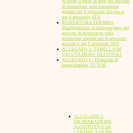
ricoprire il ruolo di tutor nei percorsi
di formazione sulla transizione
digitale per il personale docente e
per il personale ATA
RIAPERTURA TERMINI-
Manifestazione di interesse tutor nei
percorsi di formazione sulla
transizione digitale per il personale
docente e per il personale ATA
ALLEGATO 3- TABELLA DI
VALUTAZIONE DEI TITOLI
ALLEGATO 1 - Domanda di
partecipazione TUTOR
ALLEGATO 2-
DICHIARAZIONE
SOSTITUTIVA DI
CERTIFICAZIONE