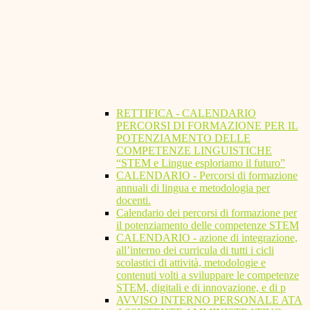
RETTIFICA - CALENDARIO
PERCORSI DI FORMAZIONE PER IL
POTENZIAMENTO DELLE
COMPETENZE LINGUISTICHE
“STEM e Lingue esploriamo il futuro”
CALENDARIO - Percorsi di formazione
annuali di lingua e metodologia per
docenti.
Calendario dei percorsi di formazione per
il potenziamento delle competenze STEM
CALENDARIO - azione di integrazione,
all’interno dei curricula di tutti i cicli
scolastici di attività, metodologie e
contenuti volti a sviluppare le competenze
STEM, digitali e di innovazione, e di p
AVVISO INTERNO PERSONALE ATA