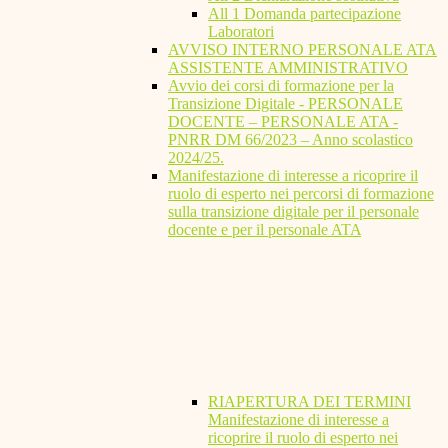
All 1 Domanda partecipazione
Laboratori
AVVISO INTERNO PERSONALE ATA
ASSISTENTE AMMINISTRATIVO
Avvio dei corsi di formazione per la
Transizione Digitale - PERSONALE
DOCENTE – PERSONALE ATA -
PNRR DM 66/2023 – Anno scolastico
2024/25.
Manifestazione di interesse a ricoprire il
ruolo di esperto nei percorsi di formazione
sulla transizione digitale per il personale
docente e per il personale ATA
RIAPERTURA DEI TERMINI
Manifestazione di interesse a
ricoprire il ruolo di esperto nei