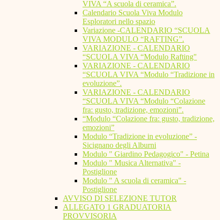
VIVA “A scuola di ceramica”.
Calendario Scuola Viva Modulo
Esploratori nello spazio
Variazione -CALENDARIO “SCUOLA
VIVA MODULO “RAFTING”.
VARIAZIONE - CALENDARIO
“SCUOLA VIVA “Modulo Rafting"
VARIAZIONE - CALENDARIO
“SCUOLA VIVA “Modulo “Tradizione in
evoluzione”.
VARIAZIONE - CALENDARIO
“SCUOLA VIVA “Modulo “Colazione
fra: gusto, tradizione, emozioni”.
“Modulo “Colazione fra: gusto, tradizione,
emozioni”
Modulo “Tradizione in evoluzione” -
Sicignano degli Alburni
Modulo " Giardino Pedagogico" - Petina
Modulo " Musica Alternativa" -
Postiglione
Modulo " A scuola di ceramica" -
Postiglione
AVVISO DI SELEZIONE TUTOR
ALLEGATO 1 GRADUATORIA
PROVVISORIA