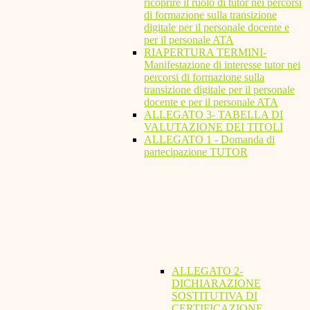
ricoprire il ruolo di tutor nei percorsi
di formazione sulla transizione
digitale per il personale docente e
per il personale ATA
RIAPERTURA TERMINI-
Manifestazione di interesse tutor nei
percorsi di formazione sulla
transizione digitale per il personale
docente e per il personale ATA
ALLEGATO 3- TABELLA DI
VALUTAZIONE DEI TITOLI
ALLEGATO 1 - Domanda di
partecipazione TUTOR
ALLEGATO 2-
DICHIARAZIONE
SOSTITUTIVA DI
CERTIFICAZIONE