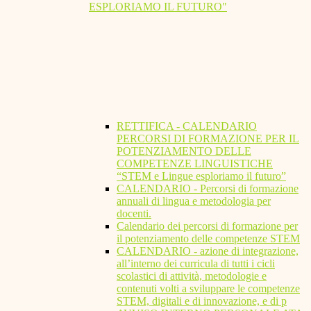
ESPLORIAMO IL FUTURO"
RETTIFICA - CALENDARIO
PERCORSI DI FORMAZIONE PER IL
POTENZIAMENTO DELLE
COMPETENZE LINGUISTICHE
“STEM e Lingue esploriamo il futuro”
CALENDARIO - Percorsi di formazione
annuali di lingua e metodologia per
docenti.
Calendario dei percorsi di formazione per
il potenziamento delle competenze STEM
CALENDARIO - azione di integrazione,
all’interno dei curricula di tutti i cicli
scolastici di attività, metodologie e
contenuti volti a sviluppare le competenze
STEM, digitali e di innovazione, e di p