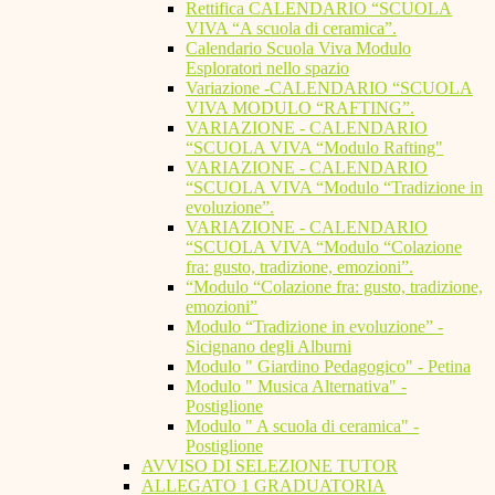
Rettifica CALENDARIO “SCUOLA
VIVA “A scuola di ceramica”.
Calendario Scuola Viva Modulo
Esploratori nello spazio
Variazione -CALENDARIO “SCUOLA
VIVA MODULO “RAFTING”.
VARIAZIONE - CALENDARIO
“SCUOLA VIVA “Modulo Rafting"
VARIAZIONE - CALENDARIO
“SCUOLA VIVA “Modulo “Tradizione in
evoluzione”.
VARIAZIONE - CALENDARIO
“SCUOLA VIVA “Modulo “Colazione
fra: gusto, tradizione, emozioni”.
“Modulo “Colazione fra: gusto, tradizione,
emozioni”
Modulo “Tradizione in evoluzione” -
Sicignano degli Alburni
Modulo " Giardino Pedagogico" - Petina
Modulo " Musica Alternativa" -
Postiglione
Modulo " A scuola di ceramica" -
Postiglione
AVVISO DI SELEZIONE TUTOR
ALLEGATO 1 GRADUATORIA