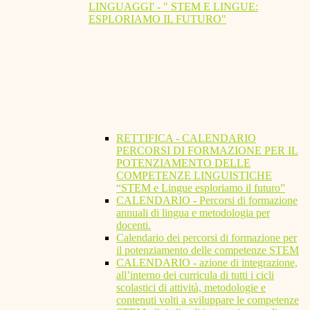
LINGUAGGI' - " STEM E LINGUE:
ESPLORIAMO IL FUTURO"
RETTIFICA - CALENDARIO
PERCORSI DI FORMAZIONE PER IL
POTENZIAMENTO DELLE
COMPETENZE LINGUISTICHE
“STEM e Lingue esploriamo il futuro”
CALENDARIO - Percorsi di formazione
annuali di lingua e metodologia per
docenti.
Calendario dei percorsi di formazione per
il potenziamento delle competenze STEM
CALENDARIO - azione di integrazione,
all’interno dei curricula di tutti i cicli
scolastici di attività, metodologie e
contenuti volti a sviluppare le competenze