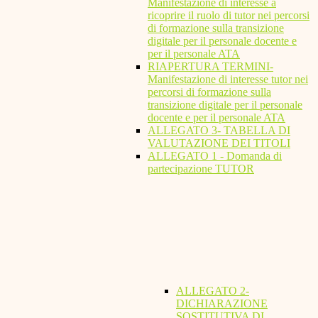
Manifestazione di interesse a
ricoprire il ruolo di tutor nei percorsi
di formazione sulla transizione
digitale per il personale docente e
per il personale ATA
RIAPERTURA TERMINI-
Manifestazione di interesse tutor nei
percorsi di formazione sulla
transizione digitale per il personale
docente e per il personale ATA
ALLEGATO 3- TABELLA DI
VALUTAZIONE DEI TITOLI
ALLEGATO 1 - Domanda di
partecipazione TUTOR
ALLEGATO 2-
DICHIARAZIONE
SOSTITUTIVA DI