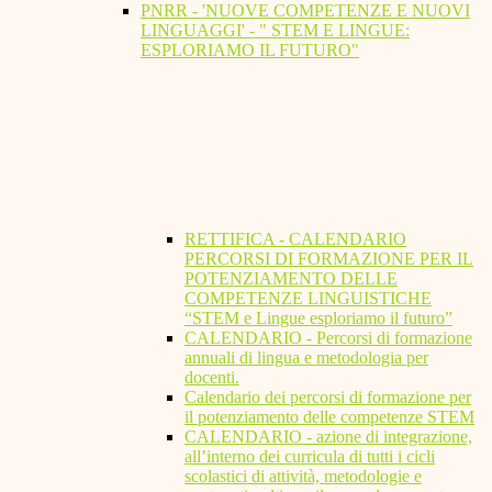
PNRR - 'NUOVE COMPETENZE E NUOVI
LINGUAGGI' - " STEM E LINGUE:
ESPLORIAMO IL FUTURO"
RETTIFICA - CALENDARIO
PERCORSI DI FORMAZIONE PER IL
POTENZIAMENTO DELLE
COMPETENZE LINGUISTICHE
“STEM e Lingue esploriamo il futuro”
CALENDARIO - Percorsi di formazione
annuali di lingua e metodologia per
docenti.
Calendario dei percorsi di formazione per
il potenziamento delle competenze STEM
CALENDARIO - azione di integrazione,
all’interno dei curricula di tutti i cicli
scolastici di attività, metodologie e