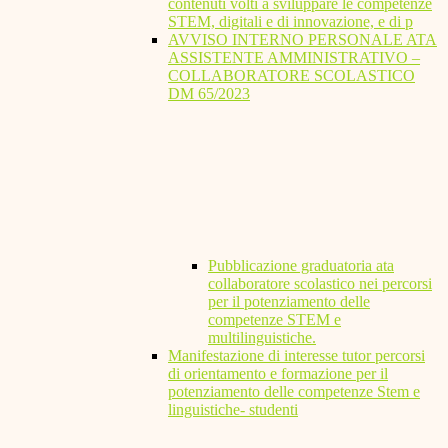
contenuti volti a sviluppare le competenze
STEM, digitali e di innovazione, e di p
AVVISO INTERNO PERSONALE ATA
ASSISTENTE AMMINISTRATIVO –
COLLABORATORE SCOLASTICO
DM 65/2023
Pubblicazione graduatoria ata
collaboratore scolastico nei percorsi
per il potenziamento delle
competenze STEM e
multilinguistiche.
Manifestazione di interesse tutor percorsi
di orientamento e formazione per il
potenziamento delle competenze Stem e
linguistiche- studenti