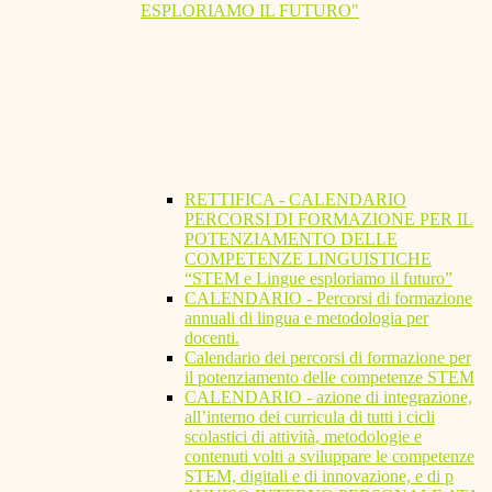
ESPLORIAMO IL FUTURO"
RETTIFICA - CALENDARIO
PERCORSI DI FORMAZIONE PER IL
POTENZIAMENTO DELLE
COMPETENZE LINGUISTICHE
“STEM e Lingue esploriamo il futuro”
CALENDARIO - Percorsi di formazione
annuali di lingua e metodologia per
docenti.
Calendario dei percorsi di formazione per
il potenziamento delle competenze STEM
CALENDARIO - azione di integrazione,
all’interno dei curricula di tutti i cicli
scolastici di attività, metodologie e
contenuti volti a sviluppare le competenze
STEM, digitali e di innovazione, e di p