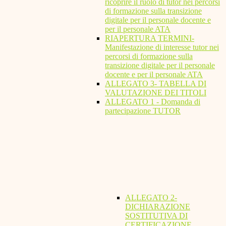
ricoprire il ruolo di tutor nei percorsi
di formazione sulla transizione
digitale per il personale docente e
per il personale ATA
RIAPERTURA TERMINI-
Manifestazione di interesse tutor nei
percorsi di formazione sulla
transizione digitale per il personale
docente e per il personale ATA
ALLEGATO 3- TABELLA DI
VALUTAZIONE DEI TITOLI
ALLEGATO 1 - Domanda di
partecipazione TUTOR
ALLEGATO 2-
DICHIARAZIONE
SOSTITUTIVA DI
CERTIFICAZIONE