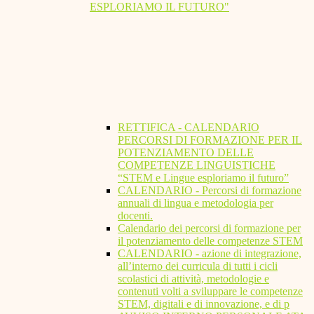
ESPLORIAMO IL FUTURO"
RETTIFICA - CALENDARIO
PERCORSI DI FORMAZIONE PER IL
POTENZIAMENTO DELLE
COMPETENZE LINGUISTICHE
“STEM e Lingue esploriamo il futuro”
CALENDARIO - Percorsi di formazione
annuali di lingua e metodologia per
docenti.
Calendario dei percorsi di formazione per
il potenziamento delle competenze STEM
CALENDARIO - azione di integrazione,
all’interno dei curricula di tutti i cicli
scolastici di attività, metodologie e
contenuti volti a sviluppare le competenze
STEM, digitali e di innovazione, e di p