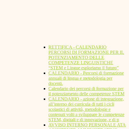
RETTIFICA - CALENDARIO
PERCORSI DI FORMAZIONE PER IL
POTENZIAMENTO DELLE
COMPETENZE LINGUISTICHE
“STEM e Lingue esploriamo il futuro”
CALENDARIO - Percorsi di formazione
annuali di lingua e metodologia per
docenti.
Calendario dei percorsi di formazione per
il potenziamento delle competenze STEM
CALENDARIO - azione di integrazione,
all’interno dei curricula di tutti i cicli
scolastici di attività, metodologie e
contenuti volti a sviluppare le competenze
STEM, digitali e di innovazione, e di p
AVVISO INTERNO PERSONALE ATA