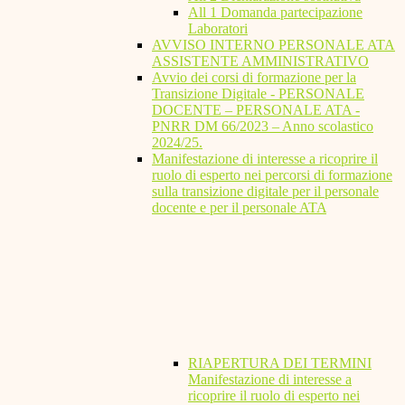
All 1 Domanda partecipazione
Laboratori
AVVISO INTERNO PERSONALE ATA
ASSISTENTE AMMINISTRATIVO
Avvio dei corsi di formazione per la
Transizione Digitale - PERSONALE
DOCENTE – PERSONALE ATA -
PNRR DM 66/2023 – Anno scolastico
2024/25.
Manifestazione di interesse a ricoprire il
ruolo di esperto nei percorsi di formazione
sulla transizione digitale per il personale
docente e per il personale ATA
RIAPERTURA DEI TERMINI
Manifestazione di interesse a
ricoprire il ruolo di esperto nei