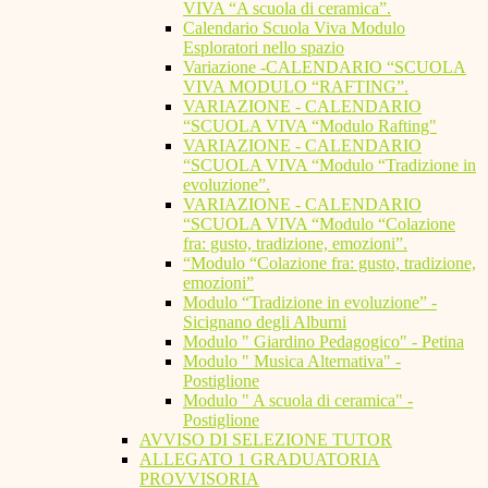
VIVA “A scuola di ceramica”.
Calendario Scuola Viva Modulo
Esploratori nello spazio
Variazione -CALENDARIO “SCUOLA
VIVA MODULO “RAFTING”.
VARIAZIONE - CALENDARIO
“SCUOLA VIVA “Modulo Rafting"
VARIAZIONE - CALENDARIO
“SCUOLA VIVA “Modulo “Tradizione in
evoluzione”.
VARIAZIONE - CALENDARIO
“SCUOLA VIVA “Modulo “Colazione
fra: gusto, tradizione, emozioni”.
“Modulo “Colazione fra: gusto, tradizione,
emozioni”
Modulo “Tradizione in evoluzione” -
Sicignano degli Alburni
Modulo " Giardino Pedagogico" - Petina
Modulo " Musica Alternativa" -
Postiglione
Modulo " A scuola di ceramica" -
Postiglione
AVVISO DI SELEZIONE TUTOR
ALLEGATO 1 GRADUATORIA
PROVVISORIA