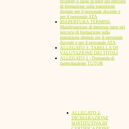
ricoprire il ruolo di tutor nei percorsi
di formazione sulla transizione
digitale per il personale docente e
per il personale ATA
RIAPERTURA TERMINI-
Manifestazione di interesse tutor nei
percorsi di formazione sulla
transizione digitale per il personale
docente e per il personale ATA
ALLEGATO 3- TABELLA DI
VALUTAZIONE DEI TITOLI
ALLEGATO 1 - Domanda di
partecipazione TUTOR
ALLEGATO 2-
DICHIARAZIONE
SOSTITUTIVA DI
CERTIFICAZIONE