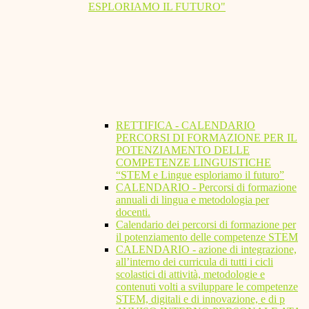
ESPLORIAMO IL FUTURO"
RETTIFICA - CALENDARIO
PERCORSI DI FORMAZIONE PER IL
POTENZIAMENTO DELLE
COMPETENZE LINGUISTICHE
“STEM e Lingue esploriamo il futuro”
CALENDARIO - Percorsi di formazione
annuali di lingua e metodologia per
docenti.
Calendario dei percorsi di formazione per
il potenziamento delle competenze STEM
CALENDARIO - azione di integrazione,
all’interno dei curricula di tutti i cicli
scolastici di attività, metodologie e
contenuti volti a sviluppare le competenze
STEM, digitali e di innovazione, e di p