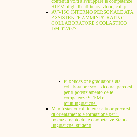
contenuti volti a sviluppare le competenze
STEM, digitali e di innovazione, e di p
AVVISO INTERNO PERSONALE ATA
ASSISTENTE AMMINISTRATIVO –
COLLABORATORE SCOLASTICO
DM 65/2023
Pubblicazione graduatoria ata
collaboratore scolastico nei percorsi
per il potenziamento delle
competenze STEM e
multilinguistiche.
Manifestazione di interesse tutor percorsi
di orientamento e formazione per il
potenziamento delle competenze Stem e
linguistiche- studenti