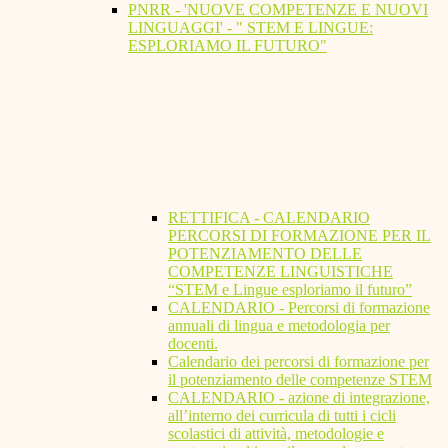
PNRR - 'NUOVE COMPETENZE E NUOVI
LINGUAGGI' - " STEM E LINGUE:
ESPLORIAMO IL FUTURO"
RETTIFICA - CALENDARIO
PERCORSI DI FORMAZIONE PER IL
POTENZIAMENTO DELLE
COMPETENZE LINGUISTICHE
“STEM e Lingue esploriamo il futuro”
CALENDARIO - Percorsi di formazione
annuali di lingua e metodologia per
docenti.
Calendario dei percorsi di formazione per
il potenziamento delle competenze STEM
CALENDARIO - azione di integrazione,
all’interno dei curricula di tutti i cicli
scolastici di attività, metodologie e