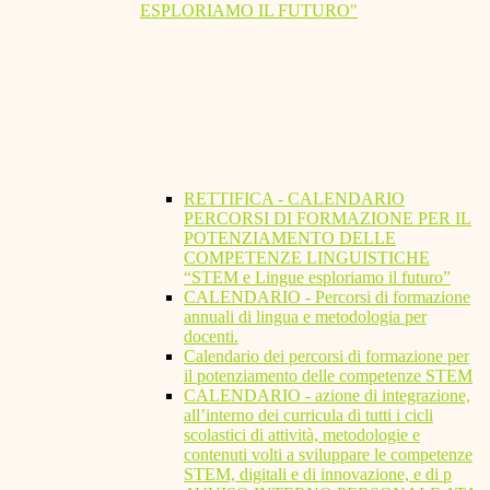
ESPLORIAMO IL FUTURO"
RETTIFICA - CALENDARIO
PERCORSI DI FORMAZIONE PER IL
POTENZIAMENTO DELLE
COMPETENZE LINGUISTICHE
“STEM e Lingue esploriamo il futuro”
CALENDARIO - Percorsi di formazione
annuali di lingua e metodologia per
docenti.
Calendario dei percorsi di formazione per
il potenziamento delle competenze STEM
CALENDARIO - azione di integrazione,
all’interno dei curricula di tutti i cicli
scolastici di attività, metodologie e
contenuti volti a sviluppare le competenze
STEM, digitali e di innovazione, e di p