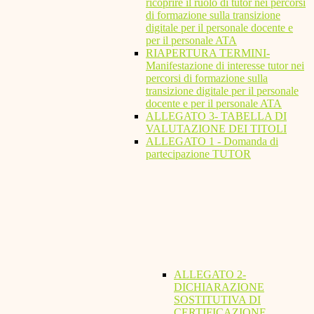
ricoprire il ruolo di tutor nei percorsi
di formazione sulla transizione
digitale per il personale docente e
per il personale ATA
RIAPERTURA TERMINI-
Manifestazione di interesse tutor nei
percorsi di formazione sulla
transizione digitale per il personale
docente e per il personale ATA
ALLEGATO 3- TABELLA DI
VALUTAZIONE DEI TITOLI
ALLEGATO 1 - Domanda di
partecipazione TUTOR
ALLEGATO 2-
DICHIARAZIONE
SOSTITUTIVA DI
CERTIFICAZIONE