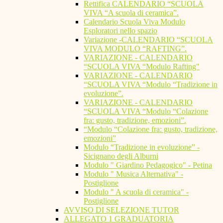
Rettifica CALENDARIO “SCUOLA
VIVA “A scuola di ceramica”.
Calendario Scuola Viva Modulo
Esploratori nello spazio
Variazione -CALENDARIO “SCUOLA
VIVA MODULO “RAFTING”.
VARIAZIONE - CALENDARIO
“SCUOLA VIVA “Modulo Rafting"
VARIAZIONE - CALENDARIO
“SCUOLA VIVA “Modulo “Tradizione in
evoluzione”.
VARIAZIONE - CALENDARIO
“SCUOLA VIVA “Modulo “Colazione
fra: gusto, tradizione, emozioni”.
“Modulo “Colazione fra: gusto, tradizione,
emozioni”
Modulo “Tradizione in evoluzione” -
Sicignano degli Alburni
Modulo " Giardino Pedagogico" - Petina
Modulo " Musica Alternativa" -
Postiglione
Modulo " A scuola di ceramica" -
Postiglione
AVVISO DI SELEZIONE TUTOR
ALLEGATO 1 GRADUATORIA