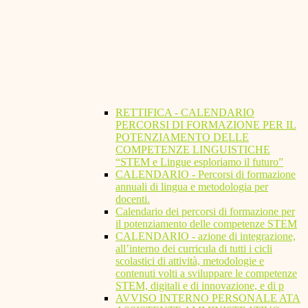
RETTIFICA - CALENDARIO
PERCORSI DI FORMAZIONE PER IL
POTENZIAMENTO DELLE
COMPETENZE LINGUISTICHE
“STEM e Lingue esploriamo il futuro”
CALENDARIO - Percorsi di formazione
annuali di lingua e metodologia per
docenti.
Calendario dei percorsi di formazione per
il potenziamento delle competenze STEM
CALENDARIO - azione di integrazione,
all’interno dei curricula di tutti i cicli
scolastici di attività, metodologie e
contenuti volti a sviluppare le competenze
STEM, digitali e di innovazione, e di p
AVVISO INTERNO PERSONALE ATA