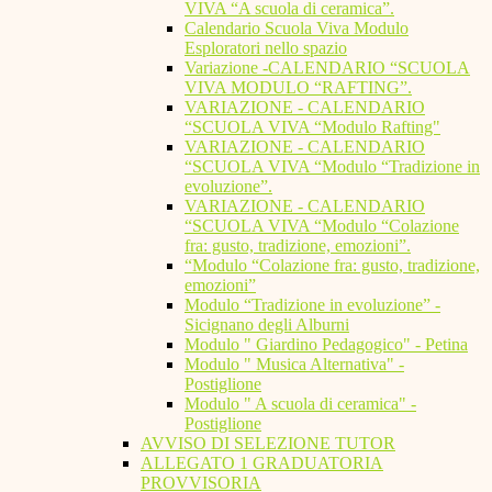
VIVA “A scuola di ceramica”.
Calendario Scuola Viva Modulo
Esploratori nello spazio
Variazione -CALENDARIO “SCUOLA
VIVA MODULO “RAFTING”.
VARIAZIONE - CALENDARIO
“SCUOLA VIVA “Modulo Rafting"
VARIAZIONE - CALENDARIO
“SCUOLA VIVA “Modulo “Tradizione in
evoluzione”.
VARIAZIONE - CALENDARIO
“SCUOLA VIVA “Modulo “Colazione
fra: gusto, tradizione, emozioni”.
“Modulo “Colazione fra: gusto, tradizione,
emozioni”
Modulo “Tradizione in evoluzione” -
Sicignano degli Alburni
Modulo " Giardino Pedagogico" - Petina
Modulo " Musica Alternativa" -
Postiglione
Modulo " A scuola di ceramica" -
Postiglione
AVVISO DI SELEZIONE TUTOR
ALLEGATO 1 GRADUATORIA
PROVVISORIA