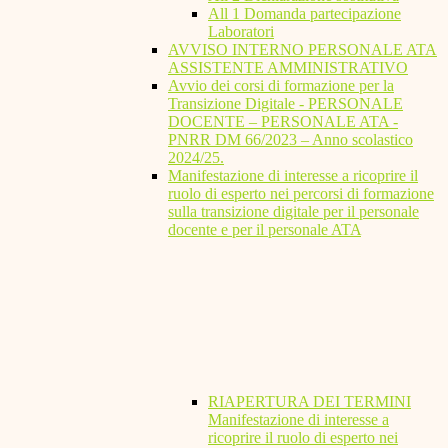
All 1 Domanda partecipazione
Laboratori
AVVISO INTERNO PERSONALE ATA
ASSISTENTE AMMINISTRATIVO
Avvio dei corsi di formazione per la
Transizione Digitale - PERSONALE
DOCENTE – PERSONALE ATA -
PNRR DM 66/2023 – Anno scolastico
2024/25.
Manifestazione di interesse a ricoprire il
ruolo di esperto nei percorsi di formazione
sulla transizione digitale per il personale
docente e per il personale ATA
RIAPERTURA DEI TERMINI
Manifestazione di interesse a
ricoprire il ruolo di esperto nei