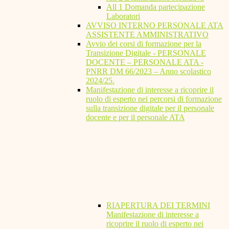
All 1 Domanda partecipazione
Laboratori
AVVISO INTERNO PERSONALE ATA
ASSISTENTE AMMINISTRATIVO
Avvio dei corsi di formazione per la
Transizione Digitale - PERSONALE
DOCENTE – PERSONALE ATA -
PNRR DM 66/2023 – Anno scolastico
2024/25.
Manifestazione di interesse a ricoprire il
ruolo di esperto nei percorsi di formazione
sulla transizione digitale per il personale
docente e per il personale ATA
RIAPERTURA DEI TERMINI
Manifestazione di interesse a
ricoprire il ruolo di esperto nei