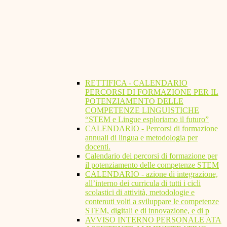
RETTIFICA - CALENDARIO
PERCORSI DI FORMAZIONE PER IL
POTENZIAMENTO DELLE
COMPETENZE LINGUISTICHE
“STEM e Lingue esploriamo il futuro”
CALENDARIO - Percorsi di formazione
annuali di lingua e metodologia per
docenti.
Calendario dei percorsi di formazione per
il potenziamento delle competenze STEM
CALENDARIO - azione di integrazione,
all’interno dei curricula di tutti i cicli
scolastici di attività, metodologie e
contenuti volti a sviluppare le competenze
STEM, digitali e di innovazione, e di p
AVVISO INTERNO PERSONALE ATA