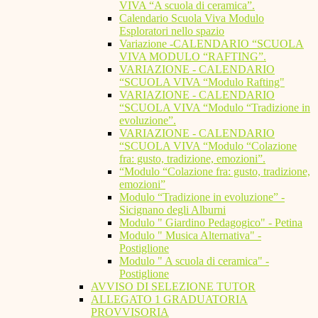
VIVA “A scuola di ceramica”.
Calendario Scuola Viva Modulo
Esploratori nello spazio
Variazione -CALENDARIO “SCUOLA
VIVA MODULO “RAFTING”.
VARIAZIONE - CALENDARIO
“SCUOLA VIVA “Modulo Rafting"
VARIAZIONE - CALENDARIO
“SCUOLA VIVA “Modulo “Tradizione in
evoluzione”.
VARIAZIONE - CALENDARIO
“SCUOLA VIVA “Modulo “Colazione
fra: gusto, tradizione, emozioni”.
“Modulo “Colazione fra: gusto, tradizione,
emozioni”
Modulo “Tradizione in evoluzione” -
Sicignano degli Alburni
Modulo " Giardino Pedagogico" - Petina
Modulo " Musica Alternativa" -
Postiglione
Modulo " A scuola di ceramica" -
Postiglione
AVVISO DI SELEZIONE TUTOR
ALLEGATO 1 GRADUATORIA
PROVVISORIA