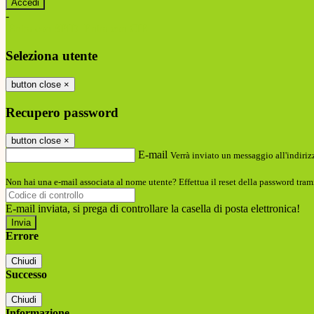
-
Entra con SPID
Entra con CIE
Seleziona utente
button close
×
Recupero password
button close
×
E-mail
Verrà inviato un messaggio all'indirizz
Non hai una e-mail associata al nome utente? Effettua il reset della password tram
E-mail inviata, si prega di controllare la casella di posta elettronica!
Errore
Chiudi
Successo
Chiudi
Informazione