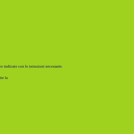
o indicato con le istruzioni necessarie.
ite la
Login Spaggiari