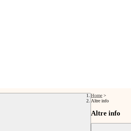
Home
>
Altre info
Altre info