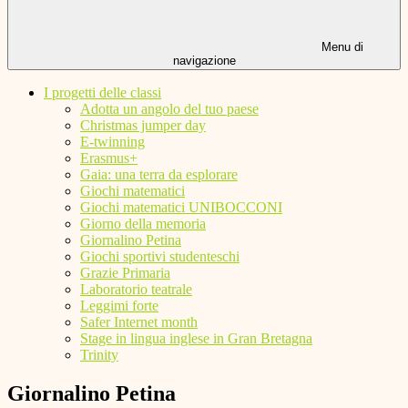
Menu di
navigazione
I progetti delle classi
Adotta un angolo del tuo paese
Christmas jumper day
E-twinning
Erasmus+
Gaia: una terra da esplorare
Giochi matematici
Giochi matematici UNIBOCCONI
Giorno della memoria
Giornalino Petina
Giochi sportivi studenteschi
Grazie Primaria
Laboratorio teatrale
Leggimi forte
Safer Internet month
Stage in lingua inglese in Gran Bretagna
Trinity
Giornalino Petina