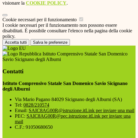
visionare la
COOKIE POLICY
.
Cookie necessari per il funzionamento
I cookie necessari per il funzionamento non possono essere
disabilitati. È possibile consultare l'elenco nella pagina della cookie
policy.
Accetta tutti
Salva le preferenze
Istituto Comprensivo Statale San Domenico
Savio Sicignano degli Alburni
Contatti
Istituto Comprensivo Statale San Domenico Savio Sicignano
degli Alburni
Via Mario Pagano 84029 Sicignano degli Alburni (SA)
Tel:
0828/210574
Email:
SAIC8AG00R@istruzione.it
Link per inviare una mail
PEC:
SAIC8AG00R@pec.istruzione.it
Link per inviare una
mail
C.F.: 91050680650