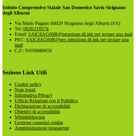
Istituto Comprensivo Statale San Domenico Savio Sicignano
degli Alburni
Via Mario Pagano 84029 Sicignano degli Alburni (SA)
Tel:
0828/210574
Email:
SAIC8AG00R@istruzione.it
Link per inviare una mail
PEC:
SAIC8AG00R@pec.istruzione.it
Link per inviare una
mail
C.F.: 91050680650
Sezione Link Utili
Cookie policy
Note legali
Informativa Privacy
Ufficio Relazioni con il Pubblico
Dichiarazione di accessibilità
Obiettivi di accessibilità
Whistleblowing
Gestione consensi cookie
Amministrazione trasparente