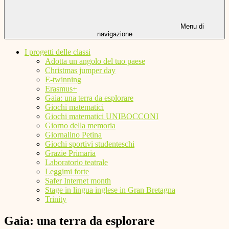
Menu di
navigazione
I progetti delle classi
Adotta un angolo del tuo paese
Christmas jumper day
E-twinning
Erasmus+
Gaia: una terra da esplorare
Giochi matematici
Giochi matematici UNIBOCCONI
Giorno della memoria
Giornalino Petina
Giochi sportivi studenteschi
Grazie Primaria
Laboratorio teatrale
Leggimi forte
Safer Internet month
Stage in lingua inglese in Gran Bretagna
Trinity
Gaia: una terra da esplorare