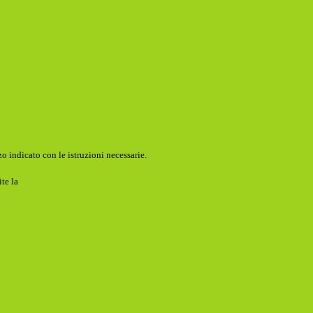
o indicato con le istruzioni necessarie.
ite la
Login Spaggiari