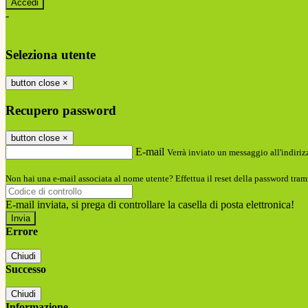
-
Entra con SPID
Entra con CIE
Seleziona utente
button close
×
Recupero password
button close
×
E-mail
Verrà inviato un messaggio all'indirizz
Non hai una e-mail associata al nome utente? Effettua il reset della password tram
E-mail inviata, si prega di controllare la casella di posta elettronica!
Errore
Chiudi
Successo
Chiudi
Informazione