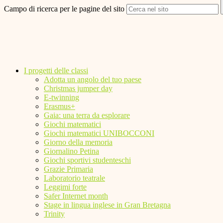
Campo di ricerca per le pagine del sito
I progetti delle classi
Adotta un angolo del tuo paese
Christmas jumper day
E-twinning
Erasmus+
Gaia: una terra da esplorare
Giochi matematici
Giochi matematici UNIBOCCONI
Giorno della memoria
Giornalino Petina
Giochi sportivi studenteschi
Grazie Primaria
Laboratorio teatrale
Leggimi forte
Safer Internet month
Stage in lingua inglese in Gran Bretagna
Trinity