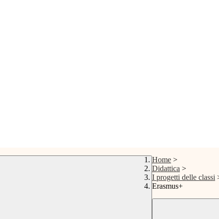
Home
>
Didattica
>
I progetti delle classi
Erasmus+