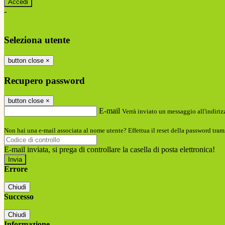
-
Entra con SPID
Entra con CIE
Seleziona utente
button close
×
Recupero password
button close
×
E-mail
Verrà inviato un messaggio all'indirizz
Non hai una e-mail associata al nome utente? Effettua il reset della password tram
E-mail inviata, si prega di controllare la casella di posta elettronica!
Errore
Chiudi
Successo
Chiudi
Informazione