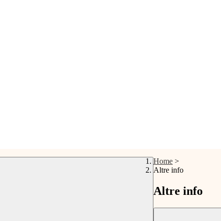
Home
>
Altre info
Altre info