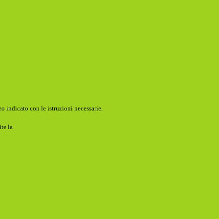
o indicato con le istruzioni necessarie.
ite la
Login Spaggiari