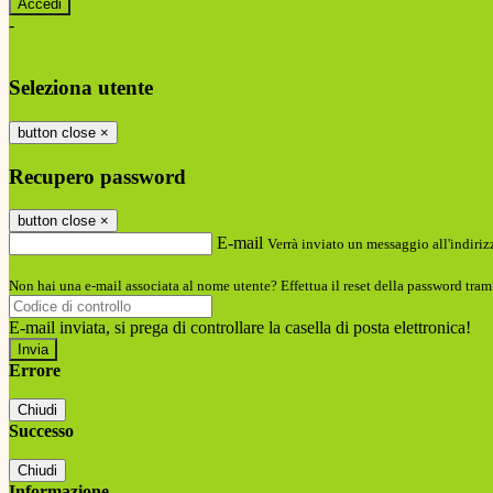
-
Entra con SPID
Entra con CIE
Seleziona utente
button close
×
Recupero password
button close
×
E-mail
Verrà inviato un messaggio all'indirizz
Non hai una e-mail associata al nome utente? Effettua il reset della password tram
E-mail inviata, si prega di controllare la casella di posta elettronica!
Errore
Chiudi
Successo
Chiudi
Informazione