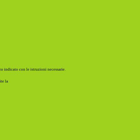
o indicato con le istruzioni necessarie.
ite la
Login Spaggiari