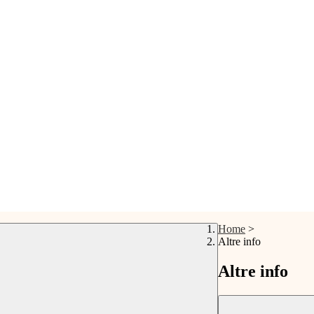
Home
>
Altre info
Altre info