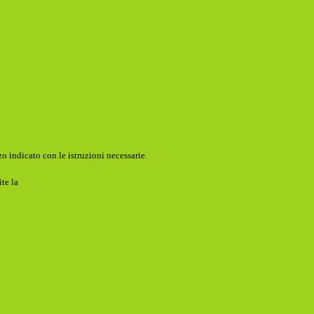
o indicato con le istruzioni necessarie.
ite la
Login Spaggiari