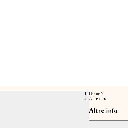
Home
>
Altre info
Altre info