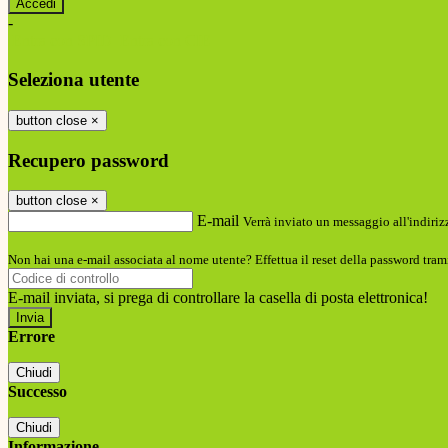
-
Entra con SPID
Entra con CIE
Seleziona utente
button close
×
Recupero password
button close
×
E-mail
Verrà inviato un messaggio all'indirizz
Non hai una e-mail associata al nome utente? Effettua il reset della password tram
E-mail inviata, si prega di controllare la casella di posta elettronica!
Errore
Chiudi
Successo
Chiudi
Informazione