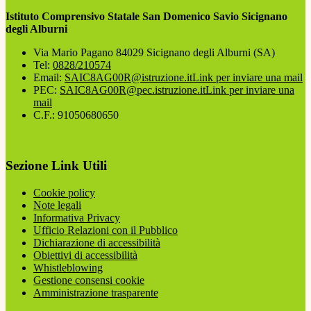
Istituto Comprensivo Statale San Domenico Savio Sicignano
degli Alburni
Via Mario Pagano 84029 Sicignano degli Alburni (SA)
Tel:
0828/210574
Email:
SAIC8AG00R@istruzione.it
Link per inviare una mail
PEC:
SAIC8AG00R@pec.istruzione.it
Link per inviare una
mail
C.F.: 91050680650
Sezione Link Utili
Cookie policy
Note legali
Informativa Privacy
Ufficio Relazioni con il Pubblico
Dichiarazione di accessibilità
Obiettivi di accessibilità
Whistleblowing
Gestione consensi cookie
Amministrazione trasparente