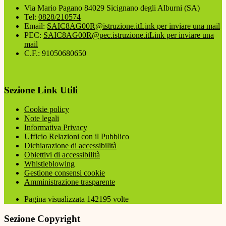
Via Mario Pagano 84029 Sicignano degli Alburni (SA)
Tel:
0828/210574
Email:
SAIC8AG00R@istruzione.it
Link per inviare una mail
PEC:
SAIC8AG00R@pec.istruzione.it
Link per inviare una
mail
C.F.: 91050680650
Sezione Link Utili
Cookie policy
Note legali
Informativa Privacy
Ufficio Relazioni con il Pubblico
Dichiarazione di accessibilità
Obiettivi di accessibilità
Whistleblowing
Gestione consensi cookie
Amministrazione trasparente
Pagina visualizzata
142195
volte
Sezione Copyright