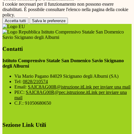
I cookie necessari per il funzionamento non possono essere
disabilitati. È possibile consultare l'elenco nella pagina della cookie
policy.
Accetta tutti
Salva le preferenze
Istituto Comprensivo Statale San Domenico
Savio Sicignano degli Alburni
Contatti
Istituto Comprensivo Statale San Domenico Savio Sicignano
degli Alburni
Via Mario Pagano 84029 Sicignano degli Alburni (SA)
Tel:
0828/210574
Email:
SAIC8AG00R@istruzione.it
Link per inviare una mail
PEC:
SAIC8AG00R@pec.istruzione.it
Link per inviare una
mail
C.F.: 91050680650
Sezione Link Utili