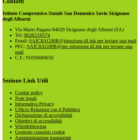
Contatti
Istituto Comprensivo Statale San Domenico Savio Sicignano
degli Alburni
Via Mario Pagano 84029 Sicignano degli Alburni (SA)
Tel:
0828/210574
Email:
SAIC8AG00R@istruzione.it
Link per inviare una mail
PEC:
SAIC8AG00R@pec.istruzione.it
Link per inviare una
mail
C.F.: 91050680650
Sezione Link Utili
Cookie policy
Note legali
Informativa Privacy
Ufficio Relazioni con il Pubblico
Dichiarazione di accessibilità
Obiettivi di accessibilità
Whistleblowing
Gestione consensi cookie
Amministrazione trasparente