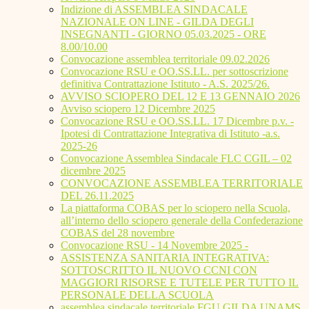
Indizione di ASSEMBLEA SINDACALE
NAZIONALE ON LINE - GILDA DEGLI
INSEGNANTI - GIORNO 05.03.2025 - ORE
8.00/10.00
Convocazione assemblea territoriale 09.02.2026
Convocazione RSU e OO.SS.LL. per sottoscrizione
definitiva Contrattazione Istituto - A.S. 2025/26.
AVVISO SCIOPERO DEL 12 E 13 GENNAIO 2026
Avviso sciopero 12 Dicembre 2025
Convocazione RSU e OO.SS.LL. 17 Dicembre p.v. -
Ipotesi di Contrattazione Integrativa di Istituto -a.s.
2025-26
Convocazione Assemblea Sindacale FLC CGIL – 02
dicembre 2025
CONVOCAZIONE ASSEMBLEA TERRITORIALE
DEL 26.11.2025
La piattaforma COBAS per lo sciopero nella Scuola,
all’interno dello sciopero generale della Confederazione
COBAS del 28 novembre
Convocazione RSU - 14 Novembre 2025 -
ASSISTENZA SANITARIA INTEGRATIVA:
SOTTOSCRITTO IL NUOVO CCNI CON
MAGGIORI RISORSE E TUTELE PER TUTTO IL
PERSONALE DELLA SCUOLA
assemblea sindacale territoriale FGU GILDA UNAMS