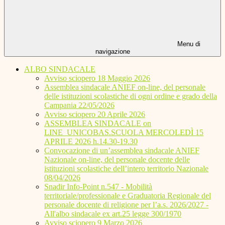
Menu di
navigazione
ALBO SINDACALE
Avviso sciopero 18 Maggio 2026
Assemblea sindacale ANIEF on-line, del personale
delle istituzioni scolastiche di ogni ordine e grado della
Campania 22/05/2026
Avviso sciopero 20 Aprile 2026
ASSEMBLEA SINDACALE on
LINE_UNICOBAS.SCUOLA MERCOLEDÌ 15
APRILE 2026 h.14.30-19.30
Convocazione di un’assemblea sindacale ANIEF
Nazionale on-line, del personale docente delle
istituzioni scolastiche dell’intero territorio Nazionale
08/04/2026
Snadir Info-Point n.547 - Mobilità
territoriale/professionale e Graduatoria Regionale del
personale docente di religione per l’a.s. 2026/2027 -
All'albo sindacale ex art.25 legge 300/1970
Avviso sciopero 9 Marzo 2026