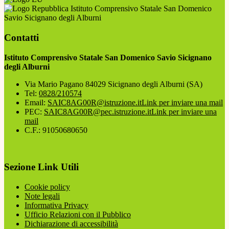
Istituto Comprensivo Statale San Domenico
Savio Sicignano degli Alburni
Contatti
Istituto Comprensivo Statale San Domenico Savio Sicignano
degli Alburni
Via Mario Pagano 84029 Sicignano degli Alburni (SA)
Tel:
0828/210574
Email:
SAIC8AG00R@istruzione.it
Link per inviare una mail
PEC:
SAIC8AG00R@pec.istruzione.it
Link per inviare una
mail
C.F.: 91050680650
Sezione Link Utili
Cookie policy
Note legali
Informativa Privacy
Ufficio Relazioni con il Pubblico
Dichiarazione di accessibilità