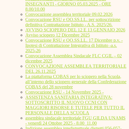
INSEGNANTI - GIORNO 05.03.2025 - ORE
8.00/10.00
Convocazione assemblea territoriale 09.02.2026
Convocazione RSU e OO.SS.LL. per sottoscrizione
definitiva Contrattazione Istituto - A.S. 2025/26.
AVVISO SCIOPERO DEL 12 E 13 GENNAIO 2026
Avviso sciopero 12 Dicembre 2025
Convocazione RSU e OO.SS.LL. 17 Dicembre p.v. -
Ipotesi di Contrattazione Integrativa di Istituto -a.s.
2025-26
Convocazione Assemblea Sindacale FLC CGIL – 02
dicembre 2025
CONVOCAZIONE ASSEMBLEA TERRITORIALE
DEL 26.11.2025
La piattaforma COBAS per lo sciopero nella Scuola,
all’interno dello sciopero generale della Confederazione
COBAS del 28 novembre
Convocazione RSU - 14 Novembre 2025 -
ASSISTENZA SANITARIA INTEGRATIVA:
SOTTOSCRITTO IL NUOVO CCNI CON
MAGGIORI RISORSE E TUTELE PER TUTTO IL
PERSONALE DELLA SCUOLA
assemblea sindacale territoriale FGU GILDA UNAMS
- venerdì 24 Ottobre 2025 - 8.00_11.00
Indizione assemblea intedistrettuale distretti 056-057-