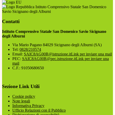
Istituto Comprensivo Statale San Domenico
Savio Sicignano degli Alburni
Contatti
Istituto Comprensivo Statale San Domenico Savio Sicignano
degli Alburni
Via Mario Pagano 84029 Sicignano degli Alburni (SA)
Tel:
0828/210574
Email:
SAIC8AG00R@istruzione.it
Link per inviare una mail
PEC:
SAIC8AG00R@pec.istruzione.it
Link per inviare una
mail
C.F.: 91050680650
Sezione Link Utili
Cookie policy
Note legali
Informativa Privacy
Ufficio Relazioni con il Pubblico
Dichiarazione di accessibilità