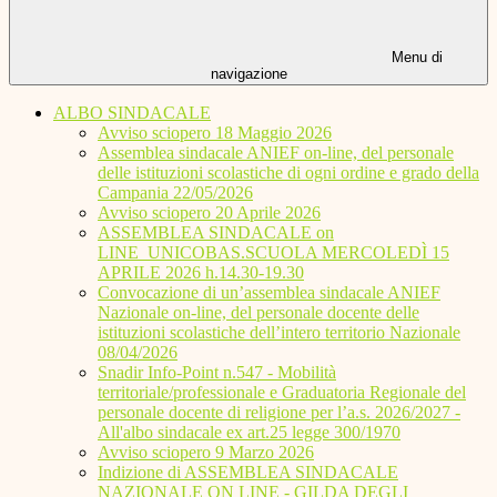
Menu di
navigazione
ALBO SINDACALE
Avviso sciopero 18 Maggio 2026
Assemblea sindacale ANIEF on-line, del personale
delle istituzioni scolastiche di ogni ordine e grado della
Campania 22/05/2026
Avviso sciopero 20 Aprile 2026
ASSEMBLEA SINDACALE on
LINE_UNICOBAS.SCUOLA MERCOLEDÌ 15
APRILE 2026 h.14.30-19.30
Convocazione di un’assemblea sindacale ANIEF
Nazionale on-line, del personale docente delle
istituzioni scolastiche dell’intero territorio Nazionale
08/04/2026
Snadir Info-Point n.547 - Mobilità
territoriale/professionale e Graduatoria Regionale del
personale docente di religione per l’a.s. 2026/2027 -
All'albo sindacale ex art.25 legge 300/1970
Avviso sciopero 9 Marzo 2026
Indizione di ASSEMBLEA SINDACALE
NAZIONALE ON LINE - GILDA DEGLI