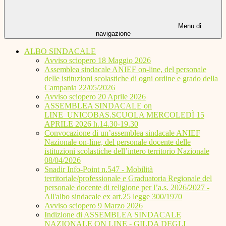
Menu di
navigazione
ALBO SINDACALE
Avviso sciopero 18 Maggio 2026
Assemblea sindacale ANIEF on-line, del personale
delle istituzioni scolastiche di ogni ordine e grado della
Campania 22/05/2026
Avviso sciopero 20 Aprile 2026
ASSEMBLEA SINDACALE on
LINE_UNICOBAS.SCUOLA MERCOLEDÌ 15
APRILE 2026 h.14.30-19.30
Convocazione di un’assemblea sindacale ANIEF
Nazionale on-line, del personale docente delle
istituzioni scolastiche dell’intero territorio Nazionale
08/04/2026
Snadir Info-Point n.547 - Mobilità
territoriale/professionale e Graduatoria Regionale del
personale docente di religione per l’a.s. 2026/2027 -
All'albo sindacale ex art.25 legge 300/1970
Avviso sciopero 9 Marzo 2026
Indizione di ASSEMBLEA SINDACALE
NAZIONALE ON LINE - GILDA DEGLI