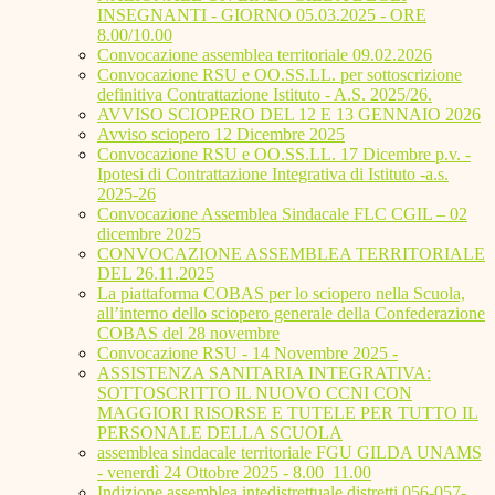
INSEGNANTI - GIORNO 05.03.2025 - ORE
8.00/10.00
Convocazione assemblea territoriale 09.02.2026
Convocazione RSU e OO.SS.LL. per sottoscrizione
definitiva Contrattazione Istituto - A.S. 2025/26.
AVVISO SCIOPERO DEL 12 E 13 GENNAIO 2026
Avviso sciopero 12 Dicembre 2025
Convocazione RSU e OO.SS.LL. 17 Dicembre p.v. -
Ipotesi di Contrattazione Integrativa di Istituto -a.s.
2025-26
Convocazione Assemblea Sindacale FLC CGIL – 02
dicembre 2025
CONVOCAZIONE ASSEMBLEA TERRITORIALE
DEL 26.11.2025
La piattaforma COBAS per lo sciopero nella Scuola,
all’interno dello sciopero generale della Confederazione
COBAS del 28 novembre
Convocazione RSU - 14 Novembre 2025 -
ASSISTENZA SANITARIA INTEGRATIVA:
SOTTOSCRITTO IL NUOVO CCNI CON
MAGGIORI RISORSE E TUTELE PER TUTTO IL
PERSONALE DELLA SCUOLA
assemblea sindacale territoriale FGU GILDA UNAMS
- venerdì 24 Ottobre 2025 - 8.00_11.00
Indizione assemblea intedistrettuale distretti 056-057-