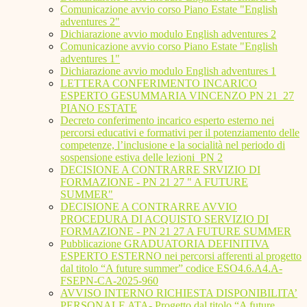
Comunicazione avvio corso Piano Estate "English
adventures 2"
Dichiarazione avvio modulo English adventures 2
Comunicazione avvio corso Piano Estate "English
adventures 1"
Dichiarazione avvio modulo English adventures 1
LETTERA CONFERIMENTO INCARICO
ESPERTO GESUMMARIA VINCENZO PN 21_27
PIANO ESTATE
Decreto conferimento incarico esperto esterno nei
percorsi educativi e formativi per il potenziamento delle
competenze, l’inclusione e la socialità nel periodo di
sospensione estiva delle lezioni_PN 2
DECISIONE A CONTRARRE SRVIZIO DI
FORMAZIONE - PN 21 27 " A FUTURE
SUMMER"
DECISIONE A CONTRARRE AVVIO
PROCEDURA DI ACQUISTO SERVIZIO DI
FORMAZIONE - PN 21 27 A FUTURE SUMMER
Pubblicazione GRADUATORIA DEFINITIVA
ESPERTO ESTERNO nei percorsi afferenti al progetto
dal titolo “A future summer” codice ESO4.6.A4.A-
FSEPN-CA-2025-960
AVVISO INTERNO RICHIESTA DISPONIBILITA’
PERSONALE ATA- Progetto dal titolo “A future