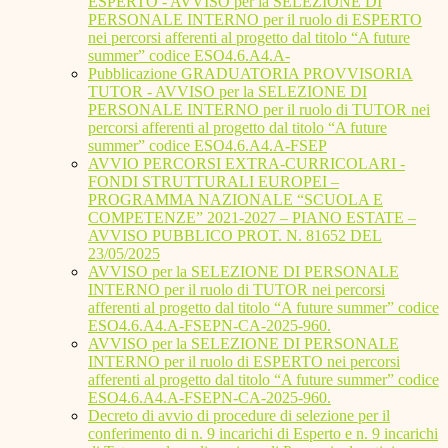
ESPERTO - AVVISO per la SELEZIONE DI
PERSONALE INTERNO per il ruolo di ESPERTO
nei percorsi afferenti al progetto dal titolo “A future
summer” codice ESO4.6.A4.A-
Pubblicazione GRADUATORIA PROVVISORIA
TUTOR - AVVISO per la SELEZIONE DI
PERSONALE INTERNO per il ruolo di TUTOR nei
percorsi afferenti al progetto dal titolo “A future
summer” codice ESO4.6.A4.A-FSEP
AVVIO PERCORSI EXTRA-CURRICOLARI -
FONDI STRUTTURALI EUROPEI –
PROGRAMMA NAZIONALE “SCUOLA E
COMPETENZE” 2021-2027 – PIANO ESTATE –
AVVISO PUBBLICO PROT. N. 81652 DEL
23/05/2025
AVVISO per la SELEZIONE DI PERSONALE
INTERNO per il ruolo di TUTOR nei percorsi
afferenti al progetto dal titolo “A future summer” codice
ESO4.6.A4.A-FSEPN-CA-2025-960.
AVVISO per la SELEZIONE DI PERSONALE
INTERNO per il ruolo di ESPERTO nei percorsi
afferenti al progetto dal titolo “A future summer” codice
ESO4.6.A4.A-FSEPN-CA-2025-960.
Decreto di avvio di procedure di selezione per il
conferimento di n. 9 incarichi di Esperto e n. 9 incarichi