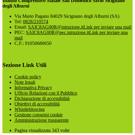
Istituto Comprensivo Statale San Domenico Savio Sicignano
degli Alburni
Via Mario Pagano 84029 Sicignano degli Alburni (SA)
Tel:
0828/210574
Email:
SAIC8AG00R@istruzione.it
Link per inviare una mail
PEC:
SAIC8AG00R@pec.istruzione.it
Link per inviare una
mail
C.F.: 91050680650
Sezione Link Utili
Cookie policy
Note legali
Informativa Privacy
Ufficio Relazioni con il Pubblico
Dichiarazione di accessibilità
Obiettivi di accessibilità
Whistleblowing
Gestione consensi cookie
Amministrazione trasparente
Pagina visualizzata
343
volte