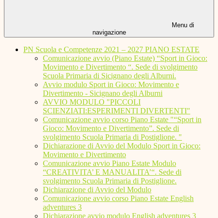
Menu di
navigazione
PN Scuola e Competenze 2021 – 2027 PIANO ESTATE
Comunicazione avvio (Piano Estate) “Sport in Gioco:
Movimento e Divertimento “. Sede di svolgimento
Scuola Primaria di Sicignano degli Alburni.
Avvio modulo Sport in Gioco: Movimento e
Divertimento - Sicignano degli Alburni
AVVIO MODULO "PICCOLI
SCIENZIATI:ESPERIMENTI DIVERTENTI"
Comunicazione avvio corso Piano Estate "“Sport in
Gioco: Movimento e Divertimento”. Sede di
svolgimento Scuola Primaria di Postiglione. "
Dichiarazione di Avvio del Modulo Sport in Gioco:
Movimento e Divertimento
Comunicazione avvio Piano Estate Modulo
“CREATIVITA’ E MANUALITA’“. Sede di
svolgimento Scuola Primaria di Postiglione.
Dichiarazione di Avvio del Modulo
Comunicazione avvio corso Piano Estate English
adventures 3
Dichiarazione avvio modulo English adventures 3