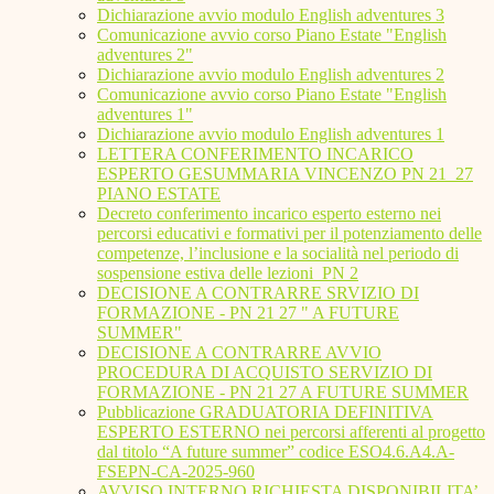
Dichiarazione avvio modulo English adventures 3
Comunicazione avvio corso Piano Estate "English
adventures 2"
Dichiarazione avvio modulo English adventures 2
Comunicazione avvio corso Piano Estate "English
adventures 1"
Dichiarazione avvio modulo English adventures 1
LETTERA CONFERIMENTO INCARICO
ESPERTO GESUMMARIA VINCENZO PN 21_27
PIANO ESTATE
Decreto conferimento incarico esperto esterno nei
percorsi educativi e formativi per il potenziamento delle
competenze, l’inclusione e la socialità nel periodo di
sospensione estiva delle lezioni_PN 2
DECISIONE A CONTRARRE SRVIZIO DI
FORMAZIONE - PN 21 27 " A FUTURE
SUMMER"
DECISIONE A CONTRARRE AVVIO
PROCEDURA DI ACQUISTO SERVIZIO DI
FORMAZIONE - PN 21 27 A FUTURE SUMMER
Pubblicazione GRADUATORIA DEFINITIVA
ESPERTO ESTERNO nei percorsi afferenti al progetto
dal titolo “A future summer” codice ESO4.6.A4.A-
FSEPN-CA-2025-960
AVVISO INTERNO RICHIESTA DISPONIBILITA’