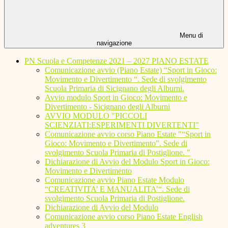
Menu di
navigazione
PN Scuola e Competenze 2021 – 2027 PIANO ESTATE
Comunicazione avvio (Piano Estate) “Sport in Gioco:
Movimento e Divertimento “. Sede di svolgimento
Scuola Primaria di Sicignano degli Alburni.
Avvio modulo Sport in Gioco: Movimento e
Divertimento - Sicignano degli Alburni
AVVIO MODULO "PICCOLI
SCIENZIATI:ESPERIMENTI DIVERTENTI"
Comunicazione avvio corso Piano Estate "“Sport in
Gioco: Movimento e Divertimento”. Sede di
svolgimento Scuola Primaria di Postiglione. "
Dichiarazione di Avvio del Modulo Sport in Gioco:
Movimento e Divertimento
Comunicazione avvio Piano Estate Modulo
“CREATIVITA’ E MANUALITA’“. Sede di
svolgimento Scuola Primaria di Postiglione.
Dichiarazione di Avvio del Modulo
Comunicazione avvio corso Piano Estate English
adventures 3