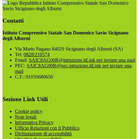
Istituto Comprensivo Statale San Domenico
Savio Sicignano degli Alburni
Contatti
Istituto Comprensivo Statale San Domenico Savio Sicignano
degli Alburni
Via Mario Pagano 84029 Sicignano degli Alburni (SA)
Tel:
0828/210574
Email:
SAIC8AG00R@istruzione.it
Link per inviare una mail
PEC:
SAIC8AG00R@pec.istruzione.it
Link per inviare una
mail
C.F.: 91050680650
Sezione Link Utili
Cookie policy
Note legali
Informativa Privacy
Ufficio Relazioni con il Pubblico
Dichiarazione di accessibilità